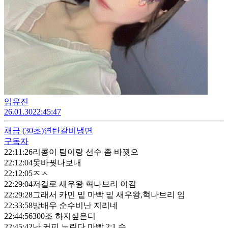
임유진
26.01.30
22:45:47
채금
(30초)
연탄갈비냉면
구독자
22:11:26
리콩이 팀이랑 선수 좀 바꿧으
22:12:04
못바꿧나보내
22:12:05
ㅈㅅ
22:29:04
저걸로 새우왕 혁나브리 이김
22:29:28
그래서 카민 밑 마빡 밑 새우왕,혁나브리 임
22:33:58
방배우 순수비난 지리네
22:44:56
300조 하지싶은디
22:45:42
난 커피 노린다 마빡 2:1 승