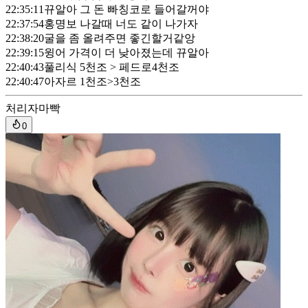
22:35:11
뀨알아 그 돈 빠칭코로 들어갈꺼야
22:37:54
홍명보 나갈때 너도 같이 나가자
22:38:20
굴을 좀 올려주면 좋긴할거같앙
22:39:15
윙어 가격이 더 낮아졌는데 뀨알아
22:40:43
풀리식 5천조 > 페드로4천조
22:40:47
아자르 1천조>3천조
처리자
마빡
0