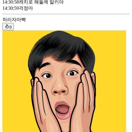
14:30:58
캐치로 해둘께 말키야
14:30:59
걱정마
처리자
마빡
0