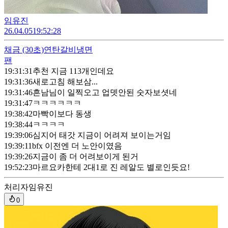
임유진
26.04.05
19:52:28
채금
(30초)
연탄갈비냉면
팬
19:31:31
추천 지금 113개인데요
19:31:36
새로고침 해보삼...
19:31:46
흔남님이 일찍오고 업뎃안된 숫자보셧네
19:31:47
ㅋㅋㅋㅋㅋㅋ
19:38:42
마빡이보다 동생
19:38:44
ㅋㅋㅋㅋ
19:39:06
심지어 태갓 지금이 어려져 보이는거임
19:39:11
bfx 이전엔 더 노안이였음
19:39:26
지금이 좀 더 어려보이게 된거
19:52:23
마르요카한테 2대1로 진 레알도 별로인듯요!
처리자
임유진
0