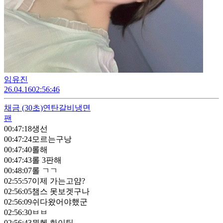
임유진
26.04.16
02:56:46
채금
(30초)
연탄갈비냉면
팬
00:47:18
생선
00:47:24
모르는구낭
00:47:40
롤해
00:47:43
롤 3판해
00:48:07
롤 ㄱㄱ
02:55:57
이제 가는고얌?
02:56:05
챔스 못보겟구나
02:56:09
쉬다왔어야했군
02:56:30
ㅂㅂ
02:56:43
뮌헨 화이팅