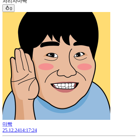
처리자
마빡
0
마빡
25.12.24
14:17:24