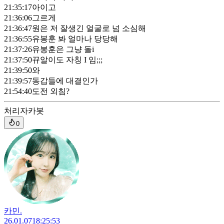
21:35:17
아이고
21:36:06
그르게
21:36:47
원은 저 잘생긴 얼굴로 넘 소심해
21:36:55
유봉훈 봐 얼마나 당당해
21:37:26
유봉훈은 그냥 돌i
21:37:50
뀨알이도 자칭 I 임;;;
21:39:50
와
21:39:57
동갑들에 대결인가
21:54:40
도전 외침?
처리자
카봇
0
카민.
26.01.07
18:25:53