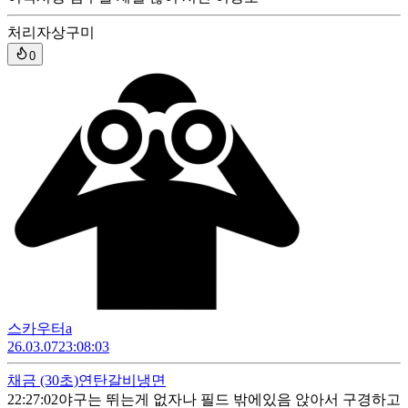
처리자
상구미
0
스카우터a
26.03.07
23:08:03
채금
(30초)
연탄갈비냉면
22:27:02
야구는 뛰는게 없자나 필드 밖에있음 앉아서 구경하고