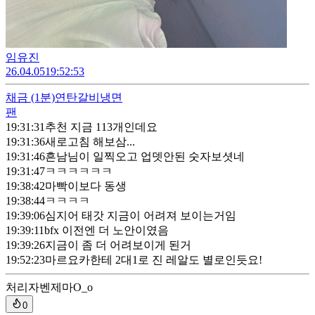
임유진
26.04.05
19:52:53
채금
(1분)
연탄갈비냉면
팬
19:31:31
추천 지금 113개인데요
19:31:36
새로고침 해보삼...
19:31:46
흔남님이 일찍오고 업뎃안된 숫자보셧네
19:31:47
ㅋㅋㅋㅋㅋㅋ
19:38:42
마빡이보다 동생
19:38:44
ㅋㅋㅋㅋ
19:39:06
심지어 태갓 지금이 어려져 보이는거임
19:39:11
bfx 이전엔 더 노안이였음
19:39:26
지금이 좀 더 어려보이게 된거
19:52:23
마르요카한테 2대1로 진 레알도 별로인듯요!
처리자
벤제마O_o
0