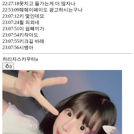
22:27:18
못치고 들가는게 더 많자나
22:53:09
줴줴이페이도 광고하시는구나
23:07:12
키 몇인데요
23:07:24
헐 의외네
23:07:51
이 쉽쨰끼가
23:07:54
키작아도
23:07:55
키크길 바래
23:07:56
시뱅아
처리자
스카우터a
0