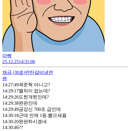
마빡
25.12.25
14:31:06
채금
(30초)
연탄갈비냉면
팬
14:27:49
곽준혁 아니고?
14:29:17
별차이 없는데?
14:29:26
도찐개찐인데?
14:29:38
완판인데
14:29:49
금강신 700조 급인데
14:30:18
근데 언제 1등 뽑으세욤
14:30:20
완판하시겠네
14:30:46
??