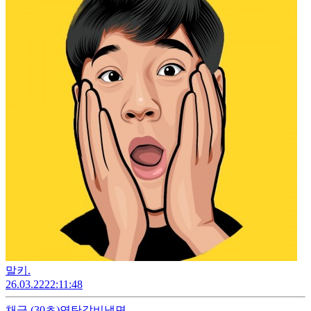
말키.
26.03.22
22:11:48
채금
(30초)
연탄갈비냉면