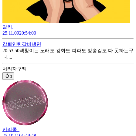
말키.
25.11.09
20:54:00
강퇴
연탄갈비냉면
20:53:50
떽창이는 노래도 강화도 피파도 방송감도 다 못하는구
나....
처리자
구떽
0
키리콩_
25.10.11
01:49:48