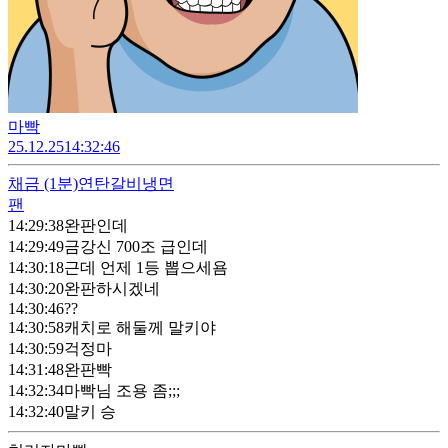
마빡
25.12.25
14:32:46
채금
(1분)
연탄갈비냉면
팬
14:29:38
완판인데
14:29:49
금강신 700조 급인데
14:30:18
근데 언제 1등 뽑으세욤
14:30:20
완판하시겠네
14:30:46
??
14:30:58
캐치로 해둘께 말키야
14:30:59
걱정마
14:31:48
완판빡
14:32:34
마빡님 조용 좀;;;
14:32:40
말키 승