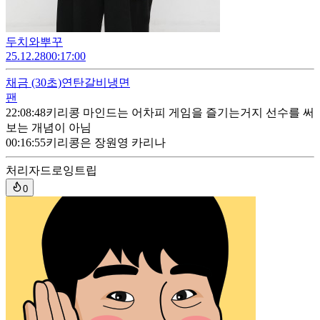
두치와뿌꾸
25.12.28
00:17:00
채금
(30초)
연탄갈비냉면
팬
22:08:48
키리콩 마인드는 어차피 게임을 즐기는거지 선수를 써
보는 개념이 아님
00:16:55
키리콩은 장원영 카리나
처리자
드로잉트립
0