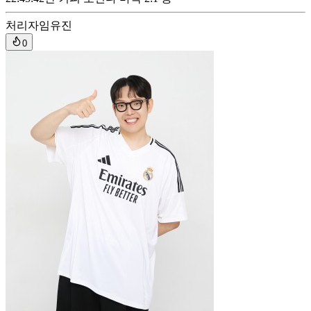
처리자
임유진
0