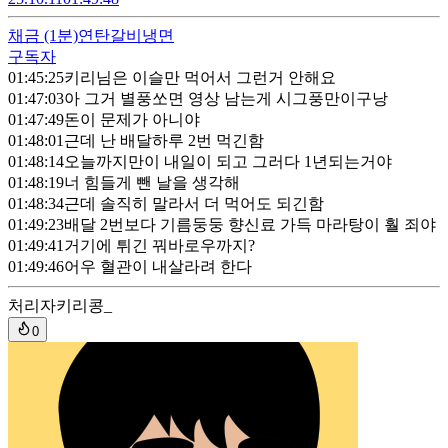
채금
(1분)
연탄갈비냉면
구독자
01:45:25
키리님은 이슬만 먹어서 그런거 안해요
01:47:03
아 그거 별풍쏘면 영상 남는게 시그풍만이구낭
01:47:49
돈이 문제가 아니야
01:48:01
근데 난 배달하루 2번 먹긴함
01:48:14
오늘까지만이 내일이 되고 그러다 1년되는거야
01:48:19
너 힘들게 뺀 날을 생각해
01:48:34
근데 솔직히 말라서 더 먹어도 되긴함
01:49:23
배달 2번보다 기름둥둥 향신료 가득 마라탕이 훨 죄야
01:49:41
거기에 튀긴 꿔바로우까지?
01:49:46
어우 혈관이 내살라려 한다
처리자
키리콩_
0