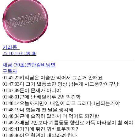
키리콩_
25.10.11
01:49:46
채금
(30초)
연탄갈비냉면
구독자
01:45:25
키리님은 이슬만 먹어서 그런거 안해요
01:47:03
아 그거 별풍쏘면 영상 남는게 시그풍만이구낭
01:47:49
돈이 문제가 아니야
01:48:01
근데 난 배달하루 2번 먹긴함
01:48:14
오늘까지만이 내일이 되고 그러다 1년되는거야
01:48:19
너 힘들게 뺀 날을 생각해
01:48:34
근데 솔직히 말라서 더 먹어도 되긴함
01:49:23
배달 2번보다 기름둥둥 향신료 가득 마라탕이 훨 죄야
01:49:41
거기에 튀긴 꿔바로우까지?
01:49:46
어우 혈관이 내살라려 한다