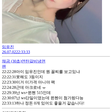
임유진
26.07.02
22:33:33
채금
(30초)
연탄갈비냉면
팬
22:22:28
아이 임유진인데 뭔 꼴찌를 보고있냐
22:22:31
못해도 3등이지
22:23:30
이거 이가격 아니야 팩
22:24:28
근데 아크로네 ㅠ
22:29:39
난 ws+뮌헨 515인데
22:30:07
난 ws단일이였는데 뮌헨이 첨가됬다능
22:33:13
하나 정돈 0개 있어도 좋을거 같습니다!