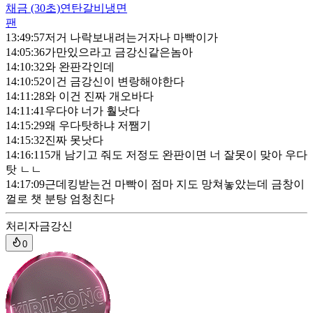
채금
(30초)
연탄갈비냉면
팬
13:49:57
저거 나락보내려는거자나 마빡이가
14:05:36
가만있으라고 금강신같은놈아
14:10:32
와 완판각인데
14:10:52
이건 금강신이 변랑해야한다
14:11:28
와 이건 진짜 개오바다
14:11:41
우다야 너가 훨낫다
14:15:29
왜 우다탓하냐 저쨈기
14:15:32
진짜 못낫다
14:16:11
5개 남기고 줘도 저정도 완판이면 너 잘못이 맞아 우다
탓 ㄴㄴ
14:17:09
근데킹받는건 마빡이 점마 지도 망쳐놓았는데 금창이
껄로 챗 분탕 엄청친다
처리자
금강신
0