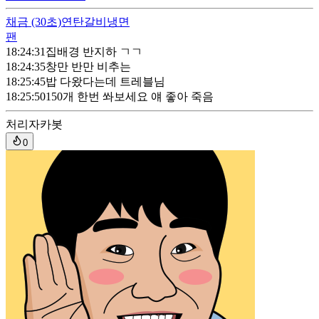
채금
(30초)
연탄갈비냉면
팬
18:24:31
집배경 반지하 ㄱㄱ
18:24:35
창만 반만 비추는
18:25:45
밥 다왔다는데 트레블님
18:25:50
150개 한번 쏴보세요 얘 좋아 죽음
처리자
카봇
0