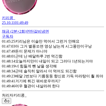
키리콩_
25.10.11
01:49:49
채금
(2분×2회)
연탄갈비냉면
구독자
01:45:25
키리님은 이슬만 먹어서 그런거 안해요
01:47:03
아 그거 별풍쏘면 영상 남는게 시그풍만이구낭
01:47:49
돈이 문제가 아니야
01:48:01
근데 난 배달하루 2번 먹긴함
01:48:14
오늘까지만이 내일이 되고 그러다 1년되는거야
01:48:19
너 힘들게 뺀 날을 생각해
01:48:34
근데 솔직히 말라서 더 먹어도 되긴함
01:49:23
배달 2번보다 기름둥둥 향신료 가득 마라탕이 훨 죄야
01:49:41
거기에 튀긴 꿔바로우까지?
01:49:46
어우 혈관이 내살라려 한다
처리자
키리콩_
0