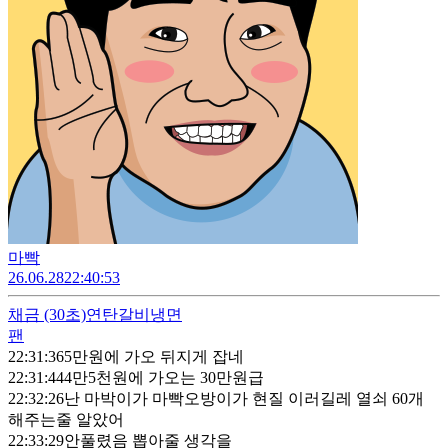
마빡
26.06.28
22:40:53
채금
(30초)
연탄갈비냉면
팬
22:31:36
5만원에 가오 뒤지게 잡네
22:31:44
4만5천원에 가오는 30만원급
22:32:26
난 마박이가 마빡오방이가 현질 이러길레 열쇠 60개
해주는줄 알았어
22:33:29
안풀렸음 뽑아줄 생각을