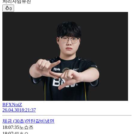
처리자
임유진
0
BFXNoiZ
26.04.30
18:21:37
채금
(30초)
연탄갈비냉면
18:07:35
노쇼즈
18:07:41
ㅎㅇ