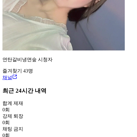
연탄갈비냉면
숲
시청자
즐겨찾기
43
명
채널
최근 24시간 내역
합계 제재
0
회
강제 퇴장
0
회
채팅 금지
0
회