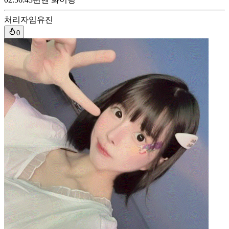
처리자
임유진
0