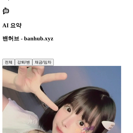
AI 요약
밴허브 - banhub.xyz
전체
강퇴/밴
채금/임차