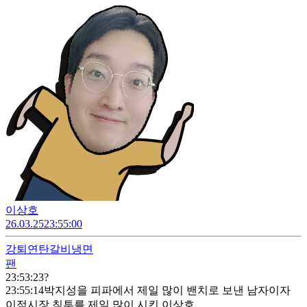
이상호
26.03.25
23:55:00
강퇴
연탄갈비냉면
팬
23:53:23
?
23:55:14
박지성을 피파에서 제일 많이 밴치로 보낸 남자이자
이적시장 침투를 제일 많이 시킨 이상호