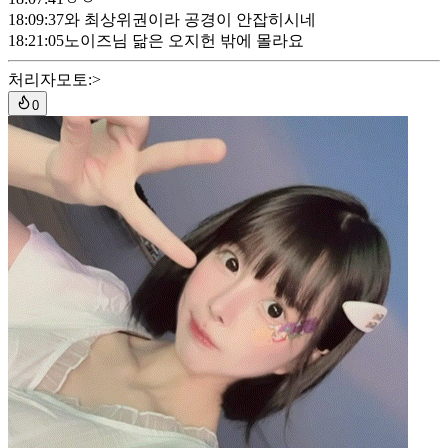
18:09:37
와 최상위권이라 공경이 안잡히시네
18:21:05
노이즈님 닮은 오지헌 밖에 몰라요
처리자
모토:>
0