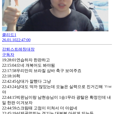
클리드1
26.01.10
22:47:00
강퇴
스트레칭대장
구독자
19:28:01
연습하자 한판하고
22:15:04
으네 개복어도 봐야됨
22:17:58
우리만의 브라질 삼바 축구 보여주죠
22:18:16
헉
22:42:45
상대가 잘했다 그냥
22:43:24
상대도 억까 많았는데 오늘은 실력으로 진거긴해 ㄲㅂ
야
22:44:15
빅윈님이랑 남현승님이 1승1무라 광탈은 확정인데 내
일 한판 이겨보자
22:44:59
스크림때 고점이 미쳐서 더 아쉽네
22:45:19
선제골먹히는 경기는 대부분 아쉽게 되는듯