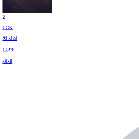
2
LCK
치지직
1.8만
제재