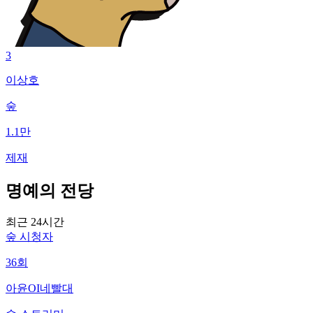
3
이상호
숲
1.1만
제재
명예의 전당
최근 24시간
숲
시청자
36
회
아윤OI네빨대