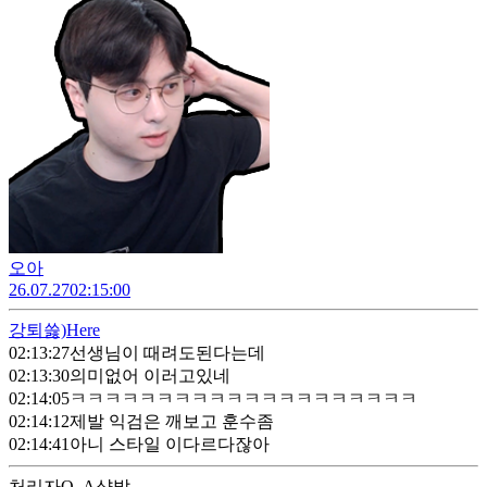
오아
26.07.27
02:15:00
강퇴
쓿)Here
02:13:27
선생님이 때려도된다는데
02:13:30
의미없어 이러고있네
02:14:05
ㅋㅋㅋㅋㅋㅋㅋㅋㅋㅋㅋㅋㅋㅋㅋㅋㅋㅋㅋㅋ
02:14:12
제발 익검은 깨보고 훈수좀
02:14:41
아니 스타일 이다르다잖아
처리자
O_A샷발