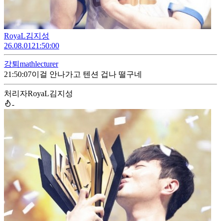
RoyaL김지성
26.08.01
21:50:00
강퇴
mathlecturer
21:50:07
이걸 안나가고 텐션 겁나 떨구네
처리자
RoyaL김지성
-