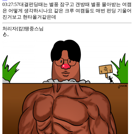
03:27:57
대결펀딩때는 별풍 잠구고 갠방때 별풍 몰아받는 여캠
은 어떻게 생각하시나요 같은 크루 여캠들도 매번 펀딩 기울어
진거보고 현타올거같은데
처리자
[캄]땡중스님
-