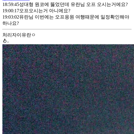
18:59:45
성대형 원코에 뚫었던데 유란님 오프 오시는거에요?
19:00:17
오프오시는거 아니에요?
19:03:02
유란님 이번에는 오프응원 여행때문에 일정확인해야
하나요?
처리자
이유란ㅇ
-