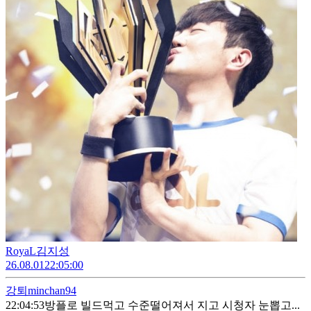
RoyaL김지성
26.08.01
22:05:00
강퇴
minchan94
22:04:53
방플로 빌드먹고 수준떨어져서 지고 시청자 눈뽑고...