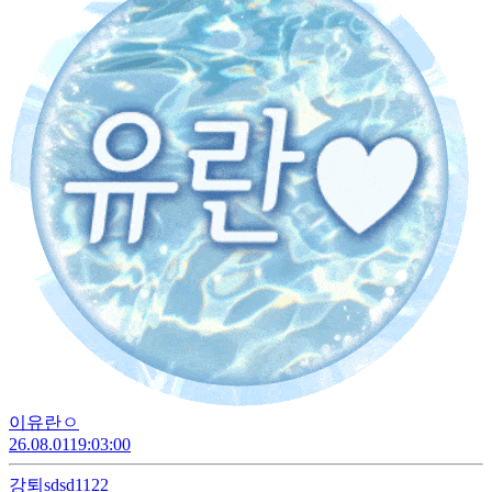
이유란ㅇ
26.08.01
19:03:00
강퇴
sdsd1122