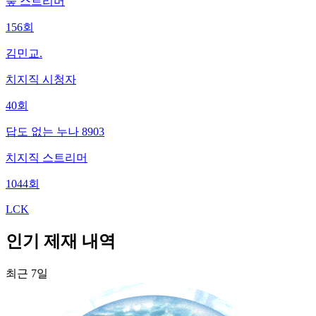
숲
스트리머
156
회
김민교.
치지직
시청자
40
회
답도 없는 누나 8903
치지직
스트리머
1044
회
LCK
인기 제재 내역
최근 7일