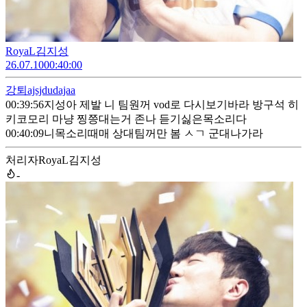
RoyaL김지성
26.07.10
00:40:00
강퇴
ajsjdudajaa
00:39:56
지성아 제발 니 팀원꺼 vod로 다시보기바라 방구석 히
키코모리 마냥 찡쯩대는거 존나 듣기싫은목소리다
00:40:09
니목소리때매 상대팀꺼만 봄 ㅅㄱ 군대나가라
처리자
RoyaL김지성
-