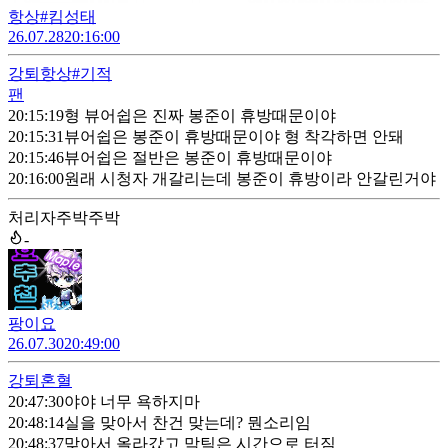
항상#킴성태
26.07.28
20:16:00
강퇴
항상#기적
팬
20:15:19
형 뷰어쉽은 진짜 봉준이 휴방때문이야
20:15:31
뷰어쉽은 봉준이 휴방때문이야 형 착각하면 안돼
20:15:46
뷰어쉽은 절반은 봉준이 휴방때문이야
20:16:00
원래 시청자 개갈리는데 봉준이 휴방이라 안갈린거야
처리자
주박주박
-
팡이요
26.07.30
20:49:00
강퇴
혼혈
20:47:30
야야 너무 욕하지마
20:48:14
실을 맞아서 찬건 맞는데? 뭔소리임
20:48:37
맞아서 올라갔고 막틱은 시간으로 터짐