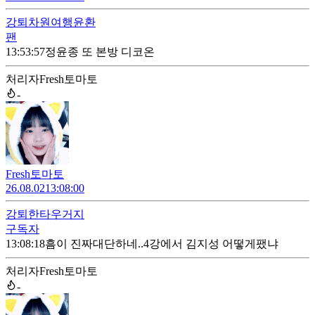
강퇴
차원여행윤환
팬
13:53:57
정윤종 또 본방 디코온
처리자
Fresh토마토
-
Fresh토마토
26.08.02
13:08:00
강퇴
한타우거지
구독자
13:08:18
흠이 진짜대단하네..4강에서 김지성 어떻게팼냐
처리자
Fresh토마토
-