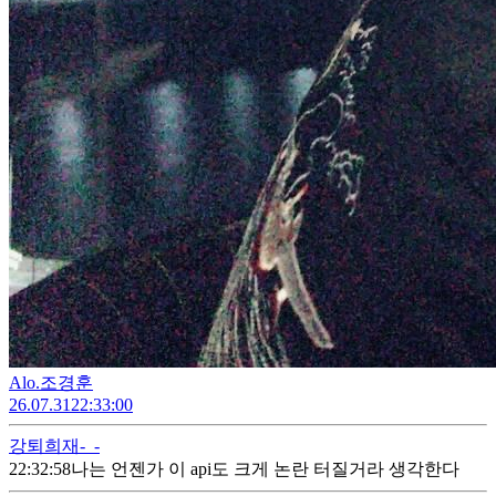
Alo.조경훈
26.07.31
22:33:00
강퇴
희재-_-
22:32:58
나는 언젠가 이 api도 크게 논란 터질거라 생각한다