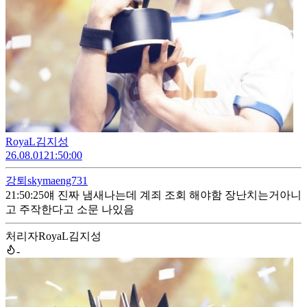
RoyaL김지성
26.08.01
21:50:00
강퇴
skymaeng731
21:50:25
얘 진짜 냄새나는데 계죄 조회 해야함 장난치는거아니
고 주작한다고 소문 나있음
처리자
RoyaL김지성
-