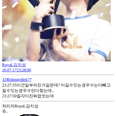
RoyaL김지성
26.07.17
23:28:00
강퇴
dmstjrdlek77
23:27:35
이건일부러진거같은데? 이길수잇는경우수는다빼고
질수잇는경우수만다찾는데..
23:27:50
질각이진짜없엇는데
처리자
RoyaL김지성
-