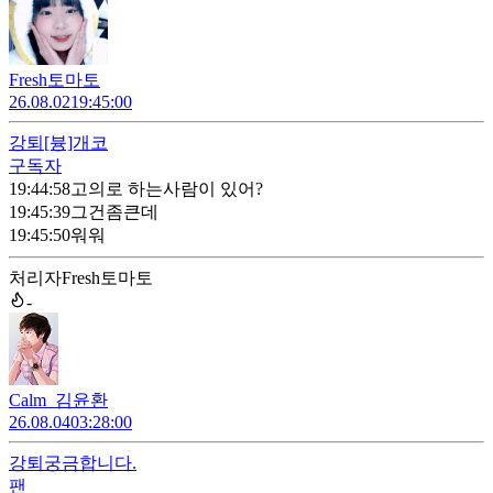
Fresh토마토
26.08.02
19:45:00
강퇴
[븅]개코
구독자
19:44:58
고의로 하는사람이 있어?
19:45:39
그건좀큰데
19:45:50
워워
처리자
Fresh토마토
-
Calm_김윤환
26.08.04
03:28:00
강퇴
궁금합니다.
팬