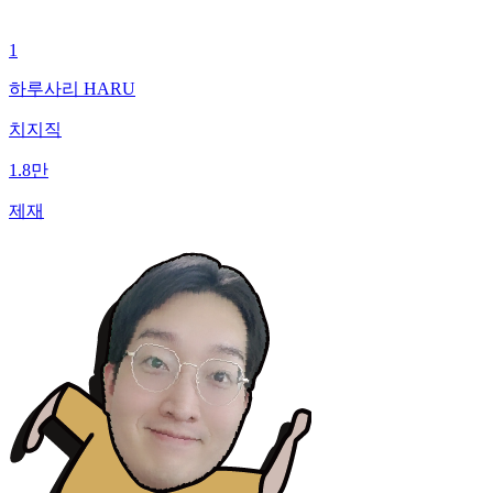
1
하루사리 HARU
치지직
1.8만
제재