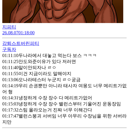
지피티
26.08.07
01:18:00
강퇴
스트버린피티
구독자
01:11:10
두나라에서 대놓고 먹는다 보스 ㅋㅋㅋ
01:11:25
안도와준이유가 있다 저러면
01:11:40
말이안되자나 ㄹㅇ
01:11:55
이건 지금이라도 말해야지
01:13:06
오나라테스터 누군지 ㄹㅇ궁금
01:14:19
우리 손권뿐만 아니라 태사자 여몽도 너무 메리트가없
어 형
01:14:31
냉정하게 수장 장수 다 메리트가없어
01:15:03
냉정하게 수장 장수 밸런스부터 기울어진 운동장임
01:17:32
스팀 올라오는거 진짜 너무 이해간다
01:17:47
밸런스붕괴 서버임 너무 아무리 수장님을 위한 서버라
지만