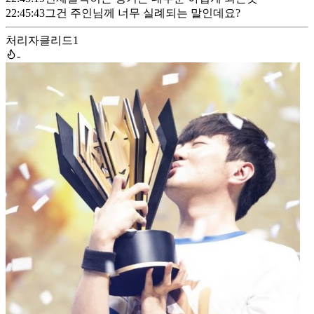
22:45:43
그건 주인님께 너무 실례되는 말인데요?
처리자
클리드1
-