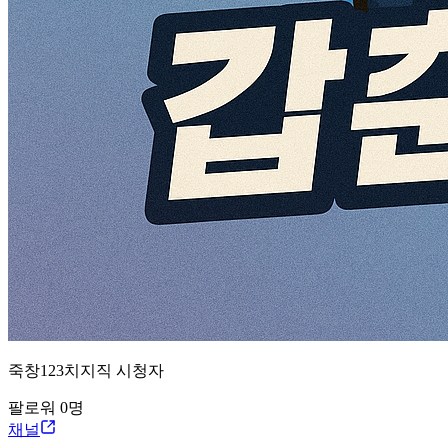
죽창123
치지직
시청자
팔로워
0
명
채널