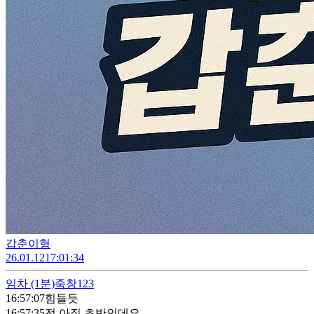
갑춘이형
26.01.12
17:01:34
임차
(1분)
죽창123
16:57:07
힘들듯
16:57:35
전 아직 초반인데요