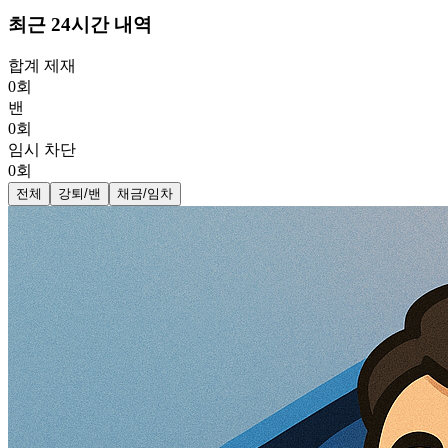
최근 24시간 내역
합계 제재
0
회
밴
0
회
임시 차단
0
회
전체
강퇴/밴
채금/임차