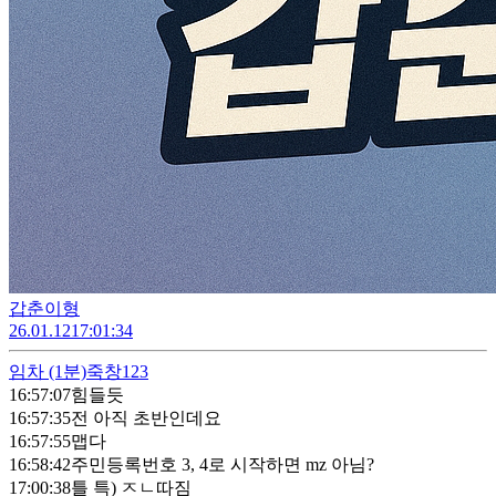
갑춘이형
26.01.12
17:01:34
임차
(1분)
죽창123
16:57:07
힘들듯
16:57:35
전 아직 초반인데요
16:57:55
맵다
16:58:42
주민등록번호 3, 4로 시작하면 mz 아님?
17:00:38
틀 특) ㅈㄴ따짐