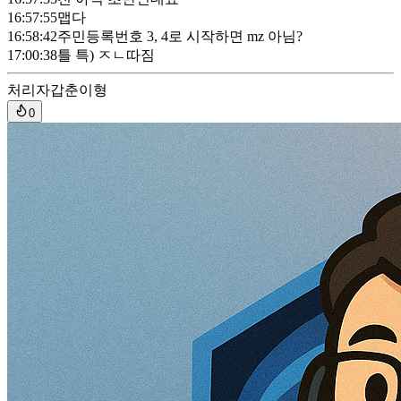
16:57:55
맵다
16:58:42
주민등록번호 3, 4로 시작하면 mz 아님?
17:00:38
틀 특) ㅈㄴ따짐
처리자
갑춘이형
0