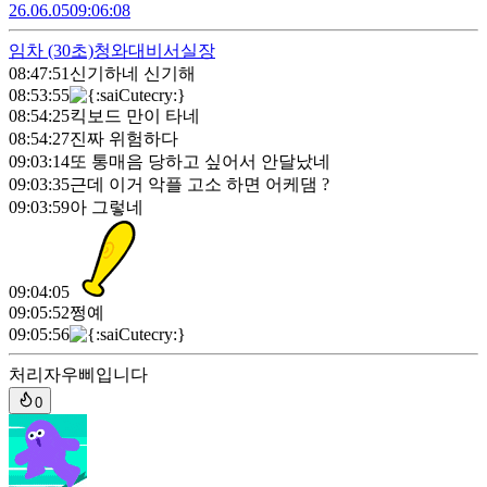
26.06.05
09:06:08
임차
(30초)
청와대비서실장
08:47:51
신기하네 신기해
08:53:55
08:54:25
킥보드 만이 타네
08:54:27
진짜 위험하다
09:03:14
또 통매음 당하고 싶어서 안달났네
09:03:35
근데 이거 악플 고소 하면 어케댐 ?
09:03:59
아 그렇네
09:04:05
09:05:52
쩡예
09:05:56
처리자
우삐입니다
0