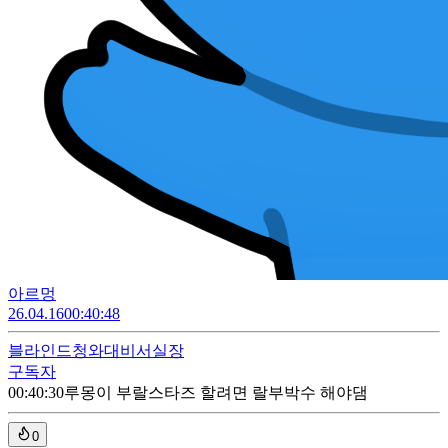
아르멍
26.04.16
00:40:48
블라인드
청와대비서실장
구독자
00:40:30
루몽이 부랄스타즈 할려면 랄부박수 해야댐
0