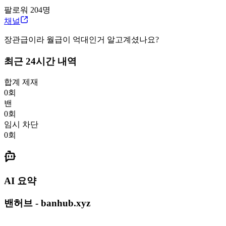
팔로워
204
명
채널
장관급이라 월급이 억대인거 알고계셨나요?
최근 24시간 내역
합계 제재
0
회
밴
0
회
임시 차단
0
회
AI 요약
밴허브 - banhub.xyz