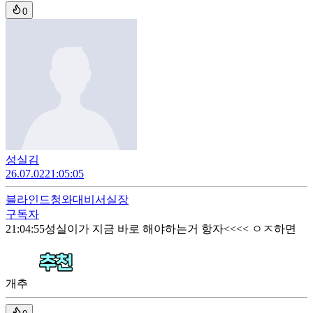
0
성실김
26.07.02
21:05:05
블라인드
청와대비서실장
구독자
21:04:55
성실이가 지금 바로 해야하는거 항자<<<< ㅇㅈ하면
개추