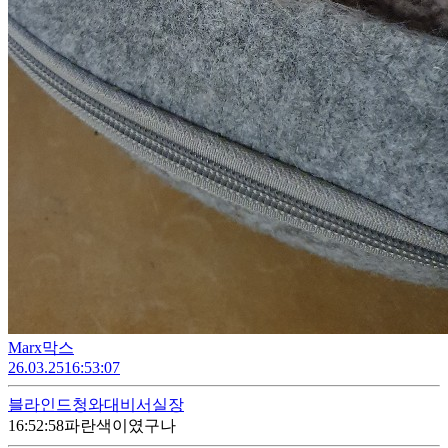
Marx막스
26.03.25
16:53:07
블라인드
청와대비서실장
16:52:58
파란색이였구나