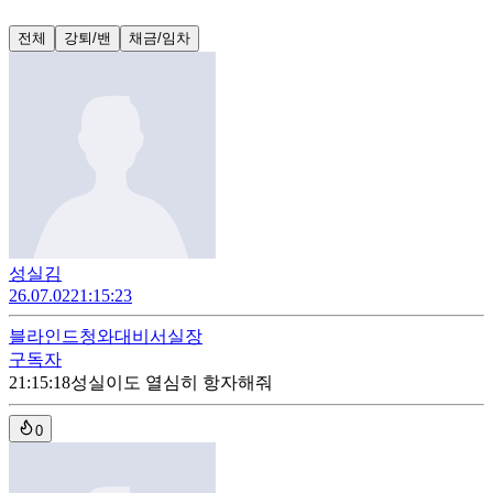
전체
강퇴/밴
채금/임차
성실김
26.07.02
21:15:23
블라인드
청와대비서실장
구독자
21:15:18
성실이도 열심히 항자해줘
0