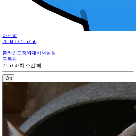
아르멍
26.04.13
21:53:56
블라인드
청와대비서실장
구독자
21:53:47
쳐 스킨 해
0