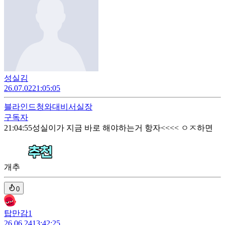
성실김
26.07.02
21:05:05
블라인드
청와대비서실장
구독자
21:04:55
성실이가 지금 바로 해야하는거 항자<<<< ㅇㅈ하면
개추
0
탑만감1
26.06.24
13:42:25