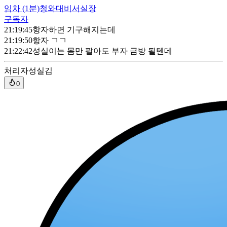
임차
(1분)
청와대비서실장
구독자
21:19:45
항자하면 기구해지는데
21:19:50
항자 ㄱㄱ
21:22:42
성실이는 몸만 팔아도 부자 금방 될텐데
처리자
성실김
0