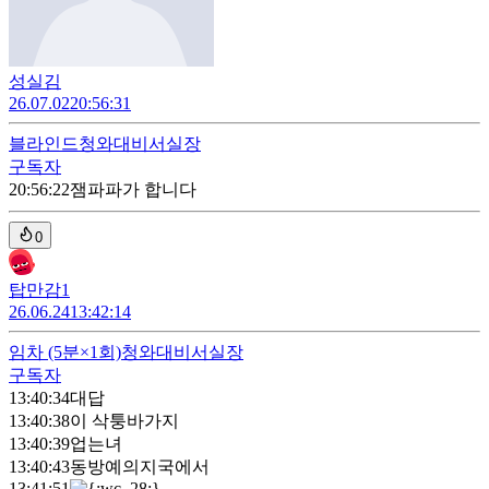
성실김
26.07.02
20:56:31
블라인드
청와대비서실장
구독자
20:56:22
잼파파가 합니다
0
탑만감1
26.06.24
13:42:14
임차
(5분×1회)
청와대비서실장
구독자
13:40:34
대답
13:40:38
이 삭퉁바가지
13:40:39
업는녀
13:40:43
동방예의지국에서
13:41:51