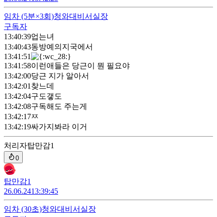
임차
(5분×3회)
청와대비서실장
구독자
13:40:39
업는녀
13:40:43
동방예의지국에서
13:41:51
13:41:58
이런애들은 당근이 뭔 필요야
13:42:00
당근 지가 알아서
13:42:01
찾느데
13:42:04
구도갷도
13:42:08
구독해도 주는게
13:42:17
ㅉ
13:42:19
싸가지봐라 이거
처리자
탑만감1
0
탑만감1
26.06.24
13:39:45
임차
(30초)
청와대비서실장