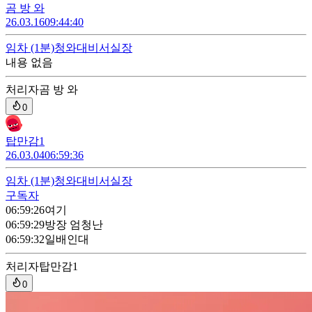
곰 방 와
26.03.16
09:44:40
임차
(1분)
청와대비서실장
내용 없음
처리자
곰 방 와
0
탑만감1
26.03.04
06:59:36
임차
(1분)
청와대비서실장
구독자
06:59:26
여기
06:59:29
방장 엄청난
06:59:32
일배인대
처리자
탑만감1
0