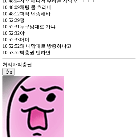
10:48:04
자꾸 매니저 주라는 사람 벤 ㄱㄱㄱ
10:48:09
채팅 물 흐리네
10:48:12
퍼딱 벤좀해바
10:52:29
앵
10:52:31
누구맘대로 가냐
10:52:32
야
10:52:33
어이
10:52:52
왜 니맘대로 방종하냐고
10:53:52
박충권 벤하면
처리자
박충권
0