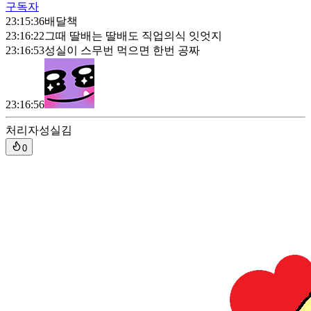
구독자
23:15:36
배달책
23:16:22
그때 딸배는 딸배도 직업의식 잇엇지
23:16:53
성실이 스무번 먹으면 한번 공짜
23:16:56
처리자
성실김
0