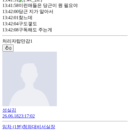
13:41:58
이런애들은 당근이 뭔 필요야
13:42:00
당근 지가 알아서
13:42:01
찾느데
13:42:04
구도갷도
13:42:08
구독해도 주는게
처리자
탑만감1
0
성실김
26.06.18
23:17:02
임차
(1분)
청와대비서실장