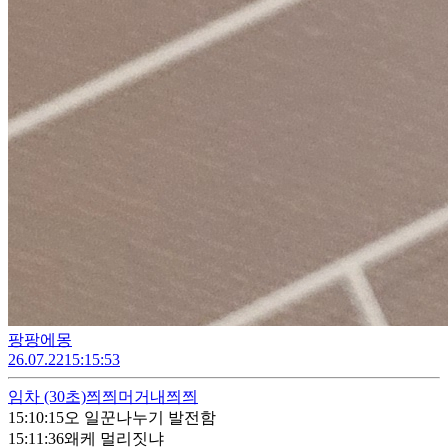
팡팡에몽
26.07.22
15:15:53
임차
(30초)
쯰쯰머거내쯰쯰
15:10:15
오 일꾼나누기 발전함
15:11:36
왜케 멀리짓냐