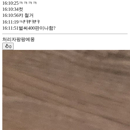
16:10:25
ㅋㅋㅋㅋ
16:10:34
컷
16:10:56
캬 철거
16:11:19
ㅋ𐌅𐨛𐌅𐨛𐌅𐨛
16:11:51
벌써400판이나함?
처리자
팡팡에몽
0