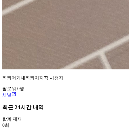
쯰쯰머거내쯰쯰
치지직
시청자
팔로워
0
명
채널
최근 24시간 내역
합계 제재
0
회