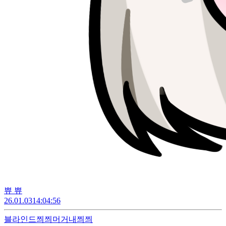
쀼 쀼
26.01.03
14:04:56
블라인드
쯰쯰머거내쯰쯰