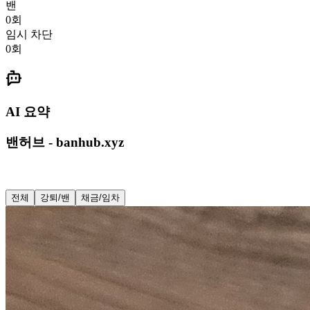
밴
0
회
임시 차단
0
회
AI 요약
밴허브 - banhub.xyz
전체
강퇴/밴
채금/임차