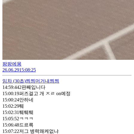
팡팡에몽
26.06.29
15:08:25
임차
(30초)
쯰쯰머거내쯰쯰
14:59:44
2판째입니다
15:00:19
퍼즈걸고 개 ㅈㄹ on예정
15:00:24
안하네
15:02:29
퉤
15:02:31
퉤퉤퉤
15:05:52
ㅋㅋㅋ
15:06:48
드르륵
15:07:22
저그 병력왜케없냐