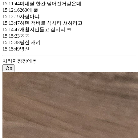
15:11:44
미네랄 한칸 떨어진거같은데
15:12:16
260에 풀
15:12:19
사람아냐
15:13:47
히덴 챔버로 심시티 쳐하라고
15:14:47
개활지만들고 심시티 ㅋ
15:15:23
ㅈㅈ
15:15:38
띵신 새키
15:15:49
병신
처리자
팡팡에몽
0