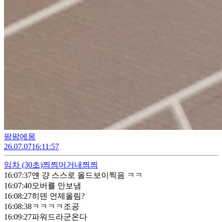
팡팡에몽
26.07.07
16:11:57
임차
(30초)
쯰쯰머거내쯰쯰
16:07:37
얜 걍 스스로 올드보이찍음 ㅋㅋ
16:07:40
오버를 안보냄
16:08:27
히덴 언제올림?
16:08:38
ㅋㅋㅋㅋ조공
16:09:27
파워드라군온다