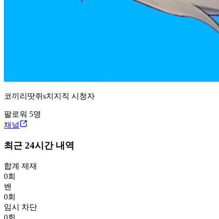
코끼리땃쥐s
치지직
시청자
팔로워
5
명
채널
최근 24시간 내역
합계 제재
0
회
밴
0
회
임시 차단
0
회