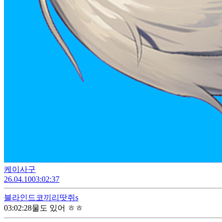
케이사구
26.04.10
03:02:37
블라인드
코끼리땃쥐s
03:02:28
물도 있어 ㅎㅎ