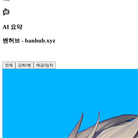
AI 요약
밴허브 - banhub.xyz
전체
강퇴/밴
채금/임차