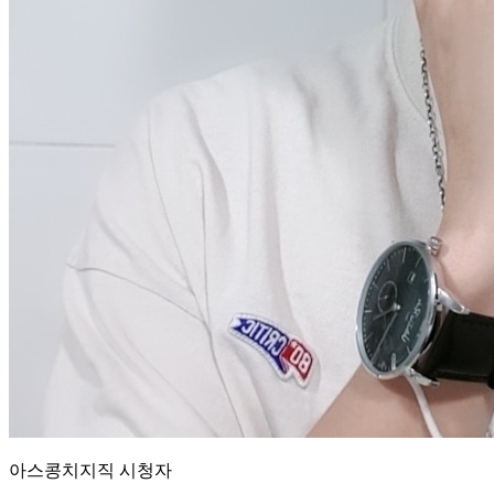
아스콩
치지직
시청자