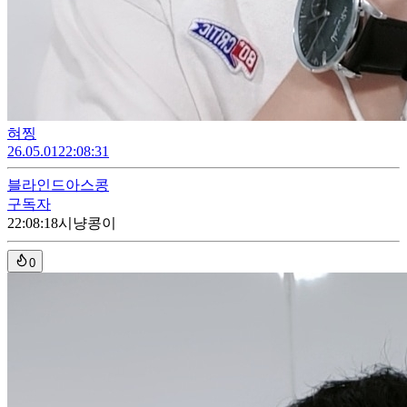
혀찡
26.05.01
22:08:31
블라인드
아스콩
구독자
22:08:18
시냥콩이
0