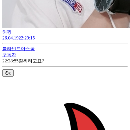
혀찡
26.04.19
22:29:15
블라인드
아스콩
구독자
22:28:55
질싸라고요?
0