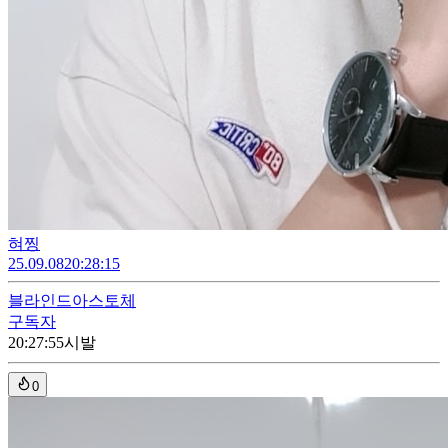
혀찡
25.09.08
20:28:15
블라인드
아스토체
구독자
20:27:55
시발
0