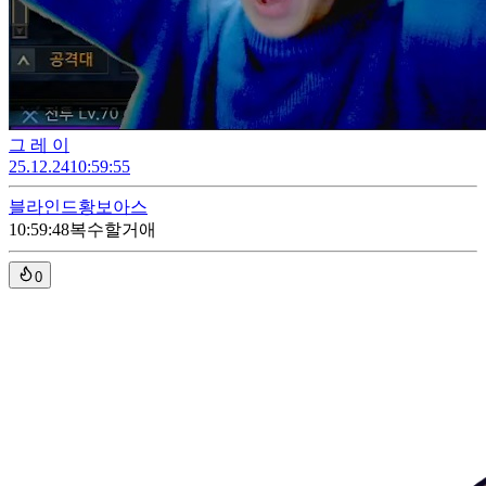
그 레 이
25.12.24
10:59:55
블라인드
황보아스
10:59:48
복수할거애
0