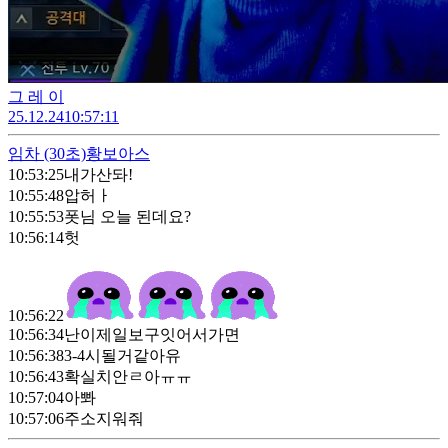
그 레 이
25.12.24
10:57:11
임차
(30초)
황보아스
10:53:25
내가산돠!
10:55:48
압허ㅏ
10:55:53
폿님 오늘 된데요?
10:56:14
헛
10:56:22
10:56:34
난이제일보구잇어서가면
10:56:38
3-4시될거같아유
10:56:43
확실치안ㄹ아ㅠㅠ
10:57:04
아뽜
10:57:06
주소지워줘