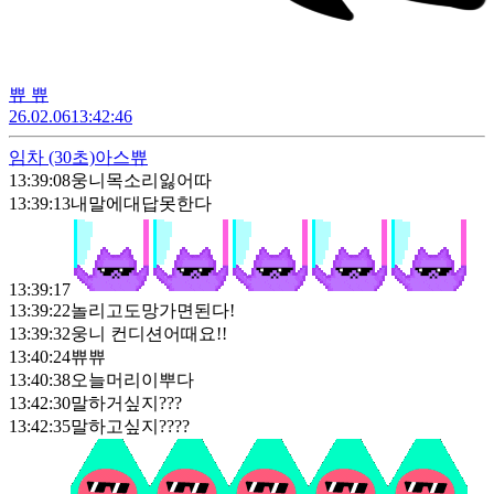
쀼 쀼
26.02.06
13:42:46
임차
(30초)
아스쀼
13:39:08
웅니목소리잃어따
13:39:13
내말에대답못한다
13:39:17
13:39:22
놀리고도망가면된다!
13:39:32
웅니 컨디션어때요!!
13:40:24
쀼쀼
13:40:38
오늘머리이뿌다
13:42:30
말하거싶지???
13:42:35
말하고싶지????