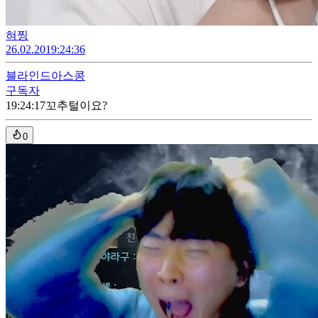
혀찡
26.02.20
19:24:36
블라인드
아스콩
구독자
19:24:17
꼬추털이요?
0