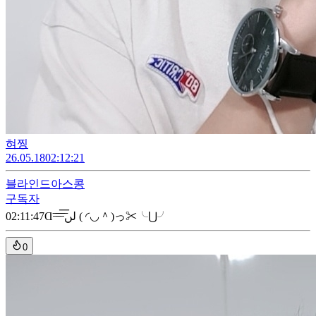
혀찡
26.05.18
02:12:21
블라인드
아스콩
구독자
02:11:47
Ɑ͞ ̶͞ ̶͞ ̶͞ لں͞ ( ◜◡＾)っ✂╰⋃╯
0