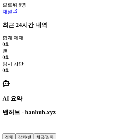
팔로워
6
명
채널
최근 24시간 내역
합계 제재
0
회
밴
0
회
임시 차단
0
회
AI 요약
밴허브 - banhub.xyz
전체
강퇴/밴
채금/임차