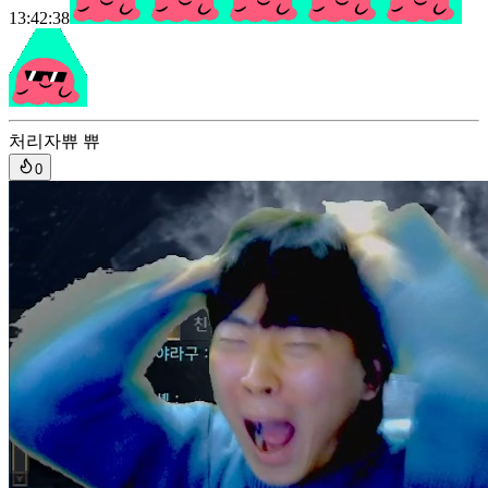
13:42:38
처리자
쀼 쀼
0