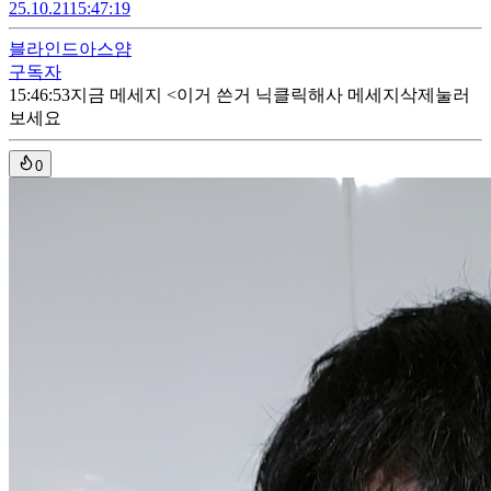
25.10.21
15:47:19
블라인드
아스얌
구독자
15:46:53
지금 메세지 <이거 쓴거 닉클릭해사 메세지삭제눌러
보세요
0