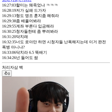
16:27:03
할미는 왜죽었냐 ㅋㅋㅋ
16:28:19
저가 실패 드가자
16:29:13
형도 명조 훈지좀 해줘라
16:29:38
좀 배풀어봐라
16:29:55
계좌 부른다 입금해라
16:30:25
청자들한테 좀 뿌려봐라
16:31:20
닥치래
16:32:35
너도 로아만 하면 시청자들 난폭해지는데 이거 완전
폭병 아니냐?
16:33:06
닥치라 6.5 뚝배기
16:34:26
넌 들어도 쌈
처리자
삼 백
0