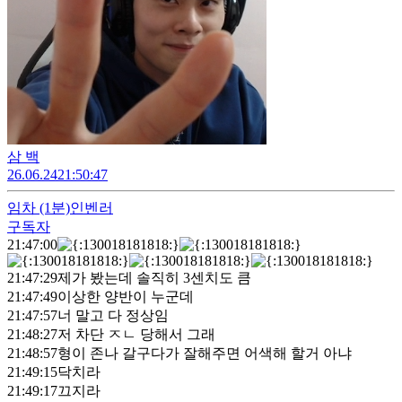
삼 백
26.06.24
21:50:47
임차
(1분)
인벤러
구독자
21:47:00
21:47:29
제가 봤는데 솔직히 3센치도 큼
21:47:49
이상한 양반이 누군데
21:47:57
너 말고 다 정상임
21:48:27
저 차단 ㅈㄴ 당해서 그래
21:48:57
형이 존나 갈구다가 잘해주면 어색해 할거 아냐
21:49:15
닥치라
21:49:17
끄지라