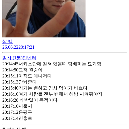
삼 백
26.06.22
20:17:21
임차
(1분)
인벤러
20:14:45
서커스단에 갇혀 있을때 담배피는 묘기함
20:14:50
그저 원숭이
20:15:11
아직도 매니저다
20:15:13
안놔준다
20:15:40
거기는 밴하고 임차 먹이기 바쁘다
20:16:10
여기 사람들 전부 밴해서 해방 시켜줘야지
20:16:28
너 박멸이 목적이다
20:17:10
서울시
20:17:12
은평구
20:17:14
진흥로