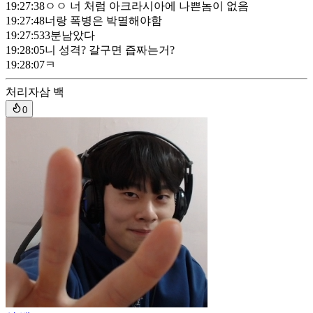
19:27:38
ㅇㅇ 너 처럼 아크라시아에 나쁜놈이 없음
19:27:48
너랑 폭병은 박멸해야함
19:27:53
3분남았다
19:28:05
니 성격? 갈구면 즙짜는거?
19:28:07
ㅋ
처리자
삼 백
0