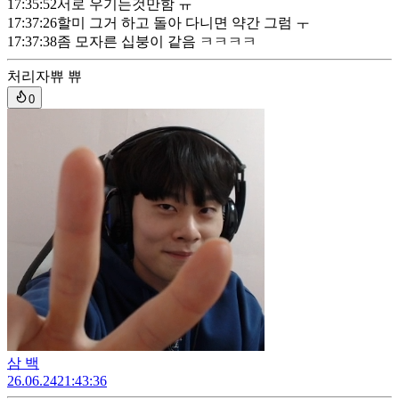
17:35:52
서로 우기는것만함 ㅠ
17:37:26
할미 그거 하고 돌아 다니면 약간 그럼 ㅜ
17:37:38
좀 모자른 십붕이 같음 ㅋㅋㅋㅋ
처리자
쀼 쀼
0
삼 백
26.06.24
21:43:36