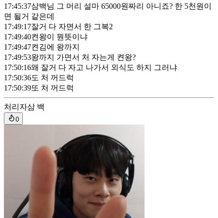
17:45:37
삼백님 그 머리 설마 65000원짜리 아니죠? 한 5천원이
면 될거 같은데
17:49:17
잘거 다 자면서 한 그복2
17:49:40
켠왕이 뭔뜻이냐
17:49:47
켠김에 왕까지
17:49:53
왕까지 가면서 처 자는게 켠왕?
17:50:16
왜 잘거 다 자고 나가서 외식도 하지 그러냐
17:50:36
도 처 꺼드럭
17:50:39
또 처 꺼드럭
처리자
삼 백
0