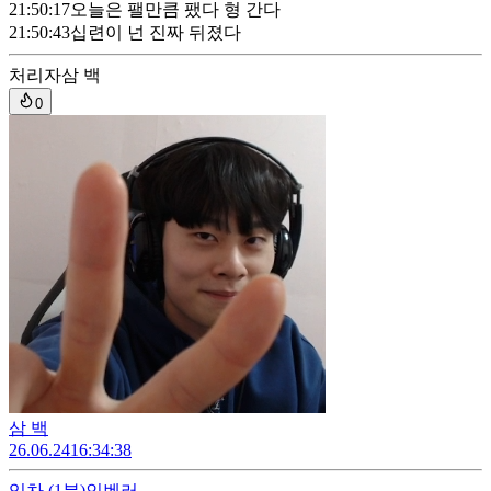
21:50:17
오늘은 팰만큼 팼다 형 간다
21:50:43
십련이 넌 진짜 뒤졌다
처리자
삼 백
0
삼 백
26.06.24
16:34:38
임차
(1분)
인벤러