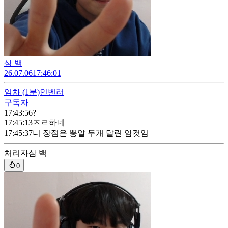
삼 백
26.07.06
17:46:01
임차
(1분)
인벤러
구독자
17:43:56
?
17:45:13
ㅈㄹ하네
17:45:37
니 장점은 뽕알 두개 달린 암컷임
처리자
삼 백
0