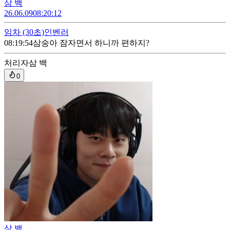
삼 백
26.06.09
08:20:12
임차
(30초)
인벤러
08:19:54
삼숭아 잠자면서 하니까 편하지?
처리자
삼 백
0
삼 백