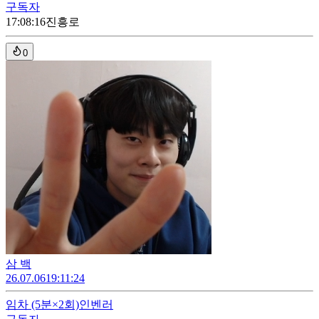
구독자
17:08:16
진흥로
0
삼 백
26.07.06
19:11:24
임차
(5분×2회)
인벤러