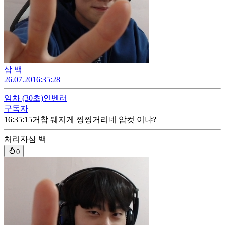
삼 백
26.07.20
16:35:28
임차
(30초)
인벤러
구독자
16:35:15
거참 뒈지게 찡찡거리네 암컷 이냐?
처리자
삼 백
0