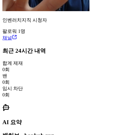
인벤러
치지직
시청자
팔로워
1
명
채널
최근 24시간 내역
합계 제재
0
회
밴
0
회
임시 차단
0
회
AI 요약