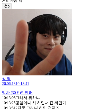
처리자
삼 백
0
삼 백
26.06.18
10:18:41
임차
(30초)
인벤러
10:13:06
그래서 뭐하냐
10:13:25
공겜이나 처 하면서 즙 짜던가
10:13:51
2관문 고라니 하면 천치즈