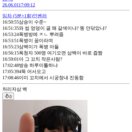
26.06.01
17:09:12
임차
(5분×1회)
인벤러
16:50:55
삼숭이 수준~
16:51:35
와 씹 엉덩이 골 왜 갈색이냐? 똥 안닦았냐?
16:53:24
폭병방에 ㅈㄴ 뿌려줌
16:53:51
폭병이 꿈이라며
16:55:23
삼백이가 폭병 아들
16:56:15
폭청자 500명 여기오면 삼백이 바로 즙짬
16:59:01
아 그 꼬치 작은사람?
17:02:48
방송 하루이틀하냐
17:05:39
4뚝 어서오고
17:08:46
이미 꼬치에서 시궁창내 진동함
처리자
삼 백
0