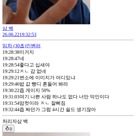
삼 백
26.06.22
19:32:53
임차
(30초)
인벤러
19:28:38
이거지
19:28:47
네
19:28:54
좋다고 십새야
19:29:12
ㅈㄴ 감 없네
19:29:21
변소에 이미지가 어디있냐
19:29:46
밥 값 빵디 흔들어 봐라
19:30:22
즙 게이지 50%
19:31:03
여기 나쁜 사람 하나도 없다 너만 악인이다
19:31:54
암컷이라 ㅈㄴ 잘삐짐
19:32:44
즙 짜던가 그럼 4시간 쉴드 생기잖아
처리자
삼 백
0