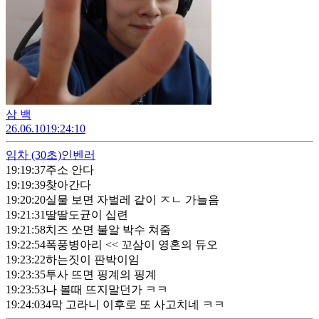
삼 백
26.06.10
19:24:10
임차
(30초)
인벤러
19:19:37
주소 안다
19:19:39
찾아간다
19:20:20
실물 보면 자벌레 같이 ㅈㄴ 가늘음
19:21:31
딸딸도균이 십련
19:21:58
치즈 쏘면 불알 박수 쳐줌
19:22:54
폭풍병아리 << 꼬삼이 영혼의 듀오
19:23:22
하는짓이 판박이임
19:23:35
투사 뜨면 핑계의 핑계
19:23:53
나 볼때 뜨지말던가 ㅋㅋ
19:24:03
4막 고라니 이후로 또 사고치네 ㅋㅋ