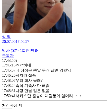
삼 백
26.07.06
17:50:57
임차
(5분×1회)
인벤러
구독자
17:43:56
?
17:45:13
ㅈㄹ하네
17:45:37
니 장점은 뽕알 두개 달린 암컷임
17:46:25
닥치라 젊폭
17:48:07
우리 회사 올래?
17:48:24
숙식 기숙사 다 해줌
17:48:31
나랑 만날 일은 없음
17:50:41
서커스단 원숭이 대갈통에 일머리 ㅋㅋ
처리자
삼 백