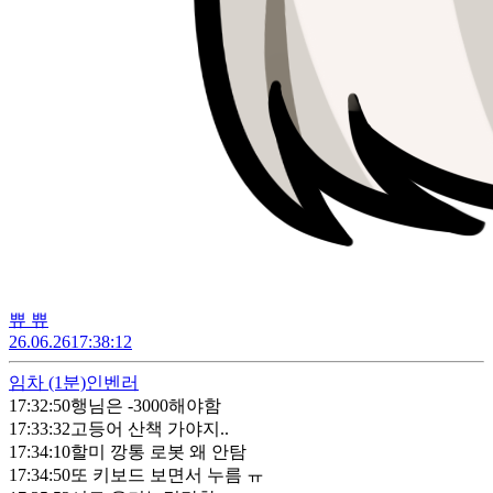
쀼 쀼
26.06.26
17:38:12
임차
(1분)
인벤러
17:32:50
행님은 -3000해야함
17:33:32
고등어 산책 가야지..
17:34:10
할미 깡통 로봇 왜 안탐
17:34:50
또 키보드 보면서 누름 ㅠ