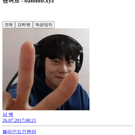
밴허브 - banhub.xyz
전체
강퇴/밴
채금/임차
삼 백
26.07.20
17:08:21
블라인드
인벤러