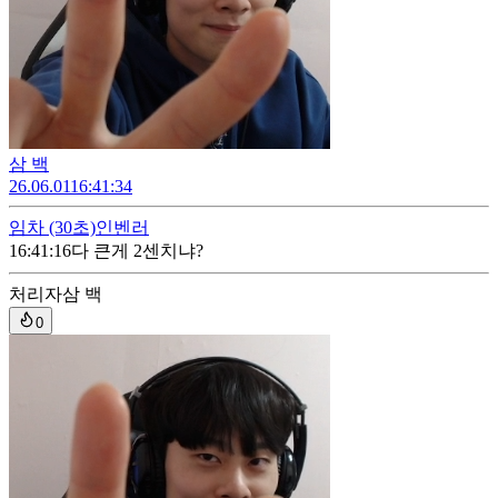
삼 백
26.06.01
16:41:34
임차
(30초)
인벤러
16:41:16
다 큰게 2센치냐?
처리자
삼 백
0