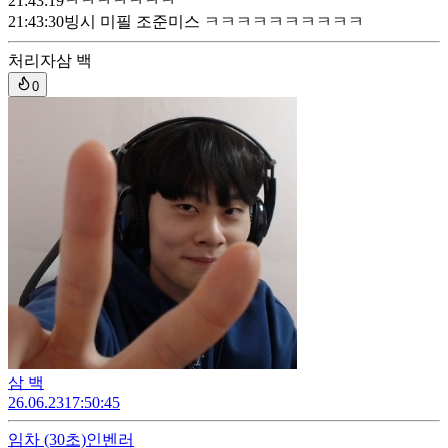
21:43:19
ㅋㅋㅋㅋㅋㅋㅋ
21:43:30
빙시 미필 조준미스 ㅋㅋㅋㅋㅋㅋㅋㅋㅋㅋ
처리자
삼 백
0
삼 백
26.06.23
17:50:45
임차
(30초)
인벤러