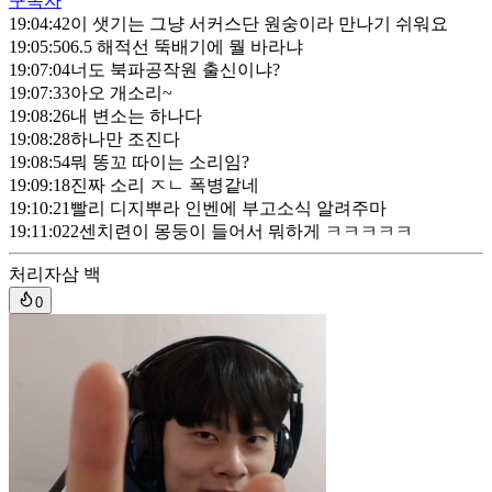
구독자
19:04:42
이 샛기는 그냥 서커스단 원숭이라 만나기 쉬워요
19:05:50
6.5 해적선 뚝배기에 뭘 바라냐
19:07:04
너도 북파공작원 출신이냐?
19:07:33
아오 개소리~
19:08:26
내 변소는 하나다
19:08:28
하나만 조진다
19:08:54
뭐 똥꼬 따이는 소리임?
19:09:18
진짜 소리 ㅈㄴ 폭병같네
19:10:21
빨리 디지뿌라 인벤에 부고소식 알려주마
19:11:02
2센치련이 몽둥이 들어서 뭐하게 ㅋㅋㅋㅋㅋ
처리자
삼 백
0