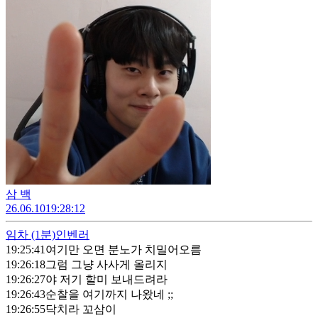
삼 백
26.06.10
19:28:12
임차
(1분)
인벤러
19:25:41
여기만 오면 분노가 치밀어오름
19:26:18
그럼 그냥 사사게 올리지
19:26:27
야 저기 할미 보내드려라
19:26:43
순찰을 여기까지 나왔네 ;;
19:26:55
닥치라 꼬삼이