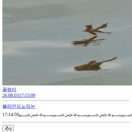
꼴랑이
26.08.03
17:15:09
블라인드
노잉눈
17:14:59
﷽﷽﷽
0