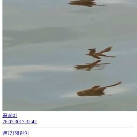
꼴랑이
26.07.30
17:32:42
밴?
강해린이