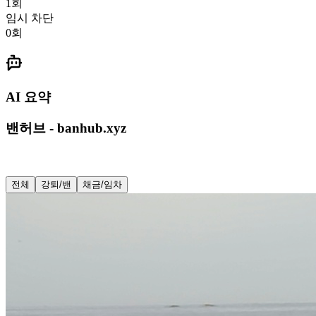
1
회
임시 차단
0
회
AI 요약
밴허브 - banhub.xyz
전체
강퇴/밴
채금/임차