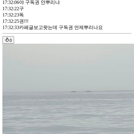
17:32:06
야 구독권 안뿌리냐
17:32:22
구
17:32:23
독
17:32:25
권!!!
17:32:33
카페글보고왓는데 구독권 언제뿌리나요
0