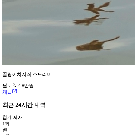
꼴랑이
치지직
스트리머
팔로워
4.8만
명
채널
최근 24시간 내역
합계 제재
1
회
밴