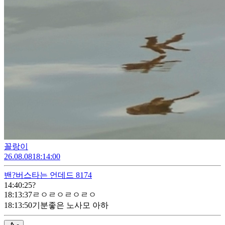
꼴랑이
26.08.08
18:14:00
밴?
버스타는 언데드 8174
14:40:25
?
18:13:37
ㄹㅇㄹㅇㄹㅇㄹㅇ
18:13:50
기분좋은 노사모 아하