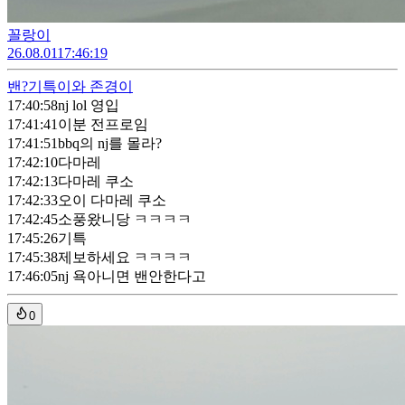
꼴랑이
26.08.01
17:46:19
밴?
기특이와 존경이
17:40:58
nj lol 영입
17:41:41
이분 전프로임
17:41:51
bbq의 nj를 몰라?
17:42:10
다마레
17:42:13
다마레 쿠소
17:42:33
오이 다마레 쿠소
17:42:45
소풍왔니당 ㅋㅋㅋㅋ
17:45:26
기특
17:45:38
제보하세요 ㅋㅋㅋㅋ
17:46:05
nj 욕아니면 밴안한다고
0