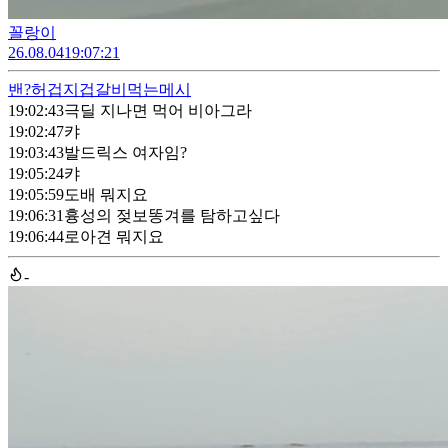
꼴랑이
26.08.04
19:07:21
밴?
허겁지겁갈비먹는메시
19:02:43
극딜 지나면 먹어 비아그라
19:02:47
캬
19:03:43
발드릭스 여자임?
19:05:24
캬
19:05:59
도배 뭐지요
19:06:31
흉성의 젖보똥겨를 탐하고싶다
19:06:44
로아견 뭐지요
-