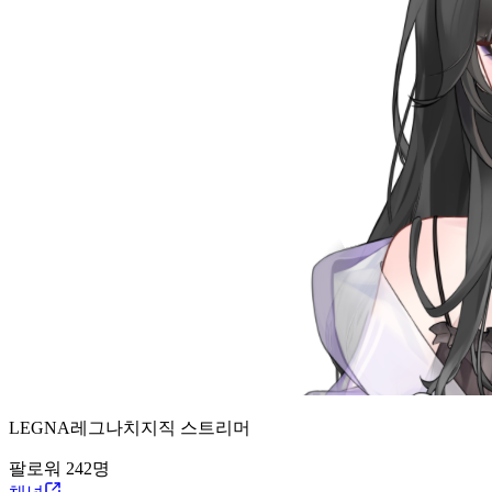
LEGNA레그나
치지직
스트리머
팔로워
242
명