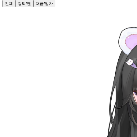
전체
강퇴/밴
채금/임차