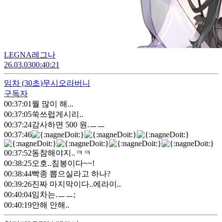
LEGNA레그나
26.03.03
00:40:21
임차
(30초)
무시오라버니
구독자
00:37:01
뭘 많이 해...
00:37:05
쑥쓰럽게시리..
00:37:24
감사하면 500 원.ㅡㅡ
00:37:46
00:37:52
동참해야지..ㅋㅋ
00:38:25
오호..침봉이다~~!
00:38:44
빡종 뽑으실라고 하나?
00:39:26
진짜 마지막이다..에라이..
00:40:04
임차는.ㅡㅡ;
00:40:19
안해 안해..