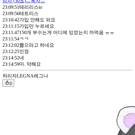
임차
(30초)
ㅡ독자ㅡ
23:09:51
테리리스io
23:09:56
테트리스
23:10:42
가입 안해도 되요
23:11:15
가입만 누르세요
23:11:47
150개 부수는게 어디에 있었는지 까먹음 ㅠㅠ
23:11:54
ㅋㅋ
23:12:02
뽑으라고 하네요
23:12:25
인정
23:14:52
네
23:14:59
마. 약해요
처리자
LEGNA레그나
0