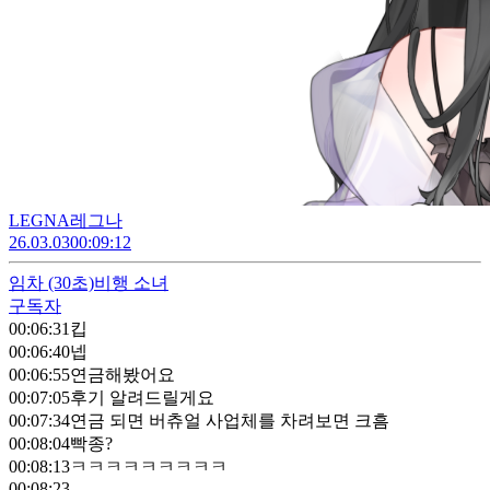
LEGNA레그나
26.03.03
00:09:12
임차
(30초)
비행 소녀
구독자
00:06:31
킵
00:06:40
넵
00:06:55
연금해봤어요
00:07:05
후기 알려드릴게요
00:07:34
연금 되면 버츄얼 사업체를 차려보면 크흠
00:08:04
빡종?
00:08:13
ㅋㅋㅋㅋㅋㅋㅋㅋㅋ
00:08:23