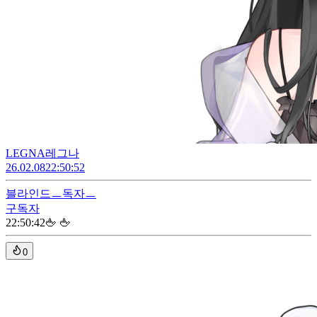
LEGNA레그나
26.02.08
22:50:52
블라인드
ㅡ독자ㅡ
구독자
22:50:42
🖕 🖕
0