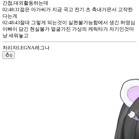
간첩,대외활동하는데
02:48:31
젊은 아가씨가 지금 국고 전기 츠 축내가믄서 고작한
다는게
02:48:43
절대 그렇게 되는것이 실현불가능함에서 생긴 허영심
이빠이 담긴 현실불가 얼굴가진 가상의 캐릭타가 자기인것마
냥 세워놓고
처리자
LEGNA레그나
0