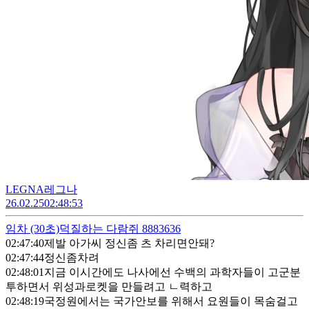
LEGNA레그나
26.02.25
02:48:53
임차
(30초)
덕질하는 다람쥐 8883636
02:47:40
제발 아가씨 정신좀 츠 차리면안돼?
02:47:44
정신좀차려
02:48:01
지금 이시간에도 나사에선 수백의 과학자들이 고군분
투하면서 위성과로켓을 만들려고 ㄴ력하고
02:48:19
국정원에서는 국가안보를 위해서 요원들이 목숨걸고