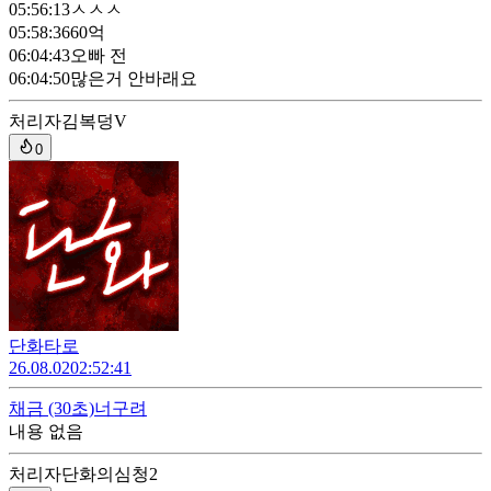
05:56:13
ㅅㅅㅅ
05:58:36
60억
06:04:43
오빠 전
06:04:50
많은거 안바래요
처리자
김복덩V
0
단화타로
26.08.02
02:52:41
채금
(30초)
너구려
내용 없음
처리자
단화의심청2