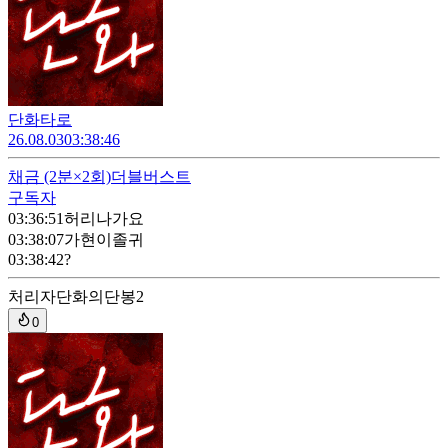
단화타로
26.08.03
03:38:46
채금
(2분×2회)
더블버스트
구독자
03:36:51
허리나가요
03:38:07
가현이졸귀
03:38:42
?
처리자
단화의단봉2
0