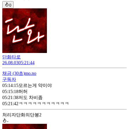
0
단화타로
26.08.03
05:21:44
채금
(30초)
mo.no
구독자
05:14:15
모르는게 약이야
05:15:18
허허
05:21:38
저도 차비좀
05:21:42
ㅋㅋㅋㅋㅋㅋㅋㅋㅋㅋㅋ
처리자
단화의단봉2
-