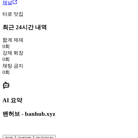
채널
타로 맛집
최근 24시간 내역
합계 제재
0
회
강제 퇴장
0
회
채팅 금지
0
회
AI 요약
밴허브 - banhub.xyz