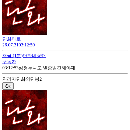
단화타로
26.07.31
03:12:59
채금
(1분)
단화네랑캐
구독자
03:12:53
심청누나도 벌좀받긴해야대
처리자
단화의단봉2
0