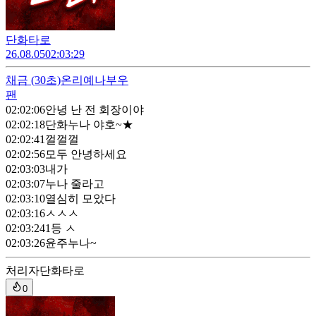
단화타로
26.08.05
02:03:29
채금
(30초)
온리예나부우
팬
02:02:06
안녕 난 전 회장이야
02:02:18
단화누나 야호~★
02:02:41
껄껄껄
02:02:56
모두 안녕하세요
02:03:03
내가
02:03:07
누나 줄라고
02:03:10
열심히 모았다
02:03:16
ㅅㅅㅅ
02:03:24
1등 ㅅ
02:03:26
윤주누나~
처리자
단화타로
0