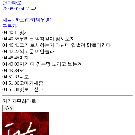
단화타로
26.08.01
04:51:42
채금
(30초)
단화의우영2
구독자
04:40:11
맞지
04:40:55
우리는 악착같이 점사보지
04:46:41
그거 보시하는거 아닌데 입벌려 닭들어간다
04:47:27
식고문 미안솔파
04:48:45
마자
04:49:09
저거 다 김복덩 노리고 보는겨
04:49:34
오
04:51:33
나도
04:51:36
오마카세좀
04:51:38
맛보고싶다
처리자
단화타로
0