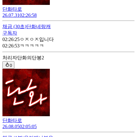
단화타로
26.07.31
02:26:58
채금
(30초)
단화네랑캐
구독자
02:26:25
ㅇㅈㅇㅈ입니다
02:26:53
ㅋㅋㅋㅋㅋ
처리자
단화의단봉2
0
단화타로
26.08.05
02:05:05