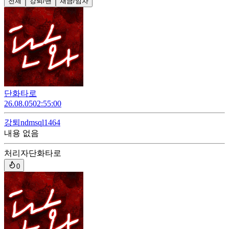
전체
강퇴/밴
채금/임차
단화타로
26.08.05
02:55:00
강퇴
ndmsql1464
내용 없음
처리자
단화타로
0