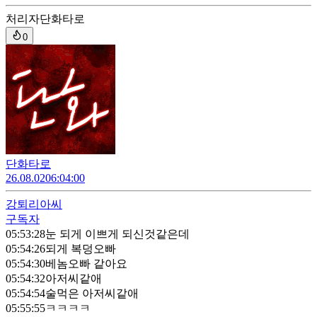
처리자
단화타로
0
단화타로
26.08.02
06:04:00
강퇴
리아씨
구독자
05:53:28
눈 되게 이쁘게 되신것같은데
05:54:26
되게 복덩오빠
05:54:30
베놈오빠 같아요
05:54:32
아저씨같애
05:54:54
술먹은 아저씨같애
05:55:55
ㅋㅋㅋㅋ