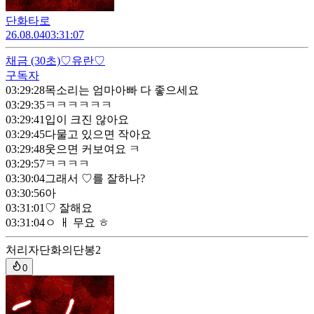
단화타로
26.08.04
03:31:07
채금
(30초)
♡유란♡
구독자
03:29:28
목소리는 엄마아빠 다 좋으세요
03:29:35
ㅋㅋㅋㅋㅋㅋ
03:29:41
입이 크진 않아요
03:29:45
다물고 있으면 작아요
03:29:48
웃으면 커보여요 ㅋ
03:29:57
ㅋㅋㅋㅋ
03:30:04
그래서 ♡를 잘하나?
03:30:56
아
03:31:01
♡ 잘해요
03:31:04
ㅇ ㅐ 무요 ㅎ
처리자
단화의단봉2
0