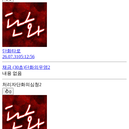
단화타로
26.07.31
05:12:56
채금
(30초)
단화의우영2
내용 없음
처리자
단화의심청2
0