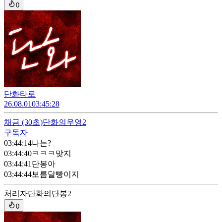
0
단화타로
26.08.01
03:45:28
채금
(30초)
단화의우영2
구독자
03:44:14
나는?
03:44:40
ㅋㅋㅋ맞지
03:44:41
단봉아
03:44:44
보름달빵이지
처리자
단화의단봉2
0