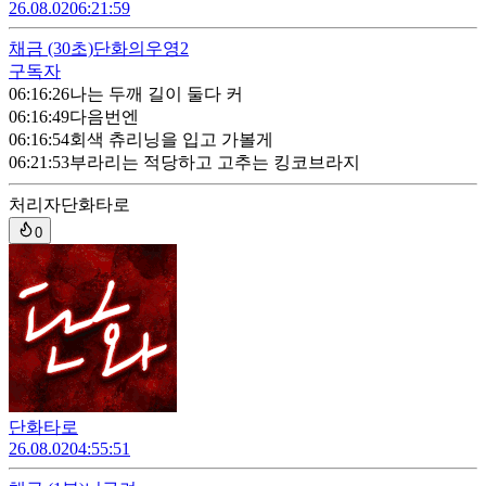
26.08.02
06:21:59
채금
(30초)
단화의우영2
구독자
06:16:26
나는 두깨 길이 둘다 커
06:16:49
다음번엔
06:16:54
회색 츄리닝을 입고 가볼게
06:21:53
부라리는 적당하고 고추는 킹코브라지
처리자
단화타로
0
단화타로
26.08.02
04:55:51