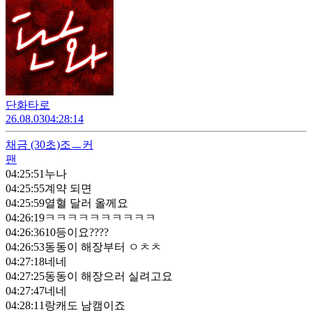
단화타로
26.08.03
04:28:14
채금
(30초)
조ㅡ커
팬
04:25:51
누나
04:25:55
계약 되면
04:25:59
열혈 달러 올께요
04:26:19
ㅋㅋㅋㅋㅋㅋㅋㅋㅋㅋ
04:26:36
10등이요????
04:26:53
동동이 해장부터 ㅇㅊㅊ
04:27:18
네네
04:27:25
동동이 해장으러 실려고요
04:27:47
네네
04:28:11
랑캐도 남캠이죠