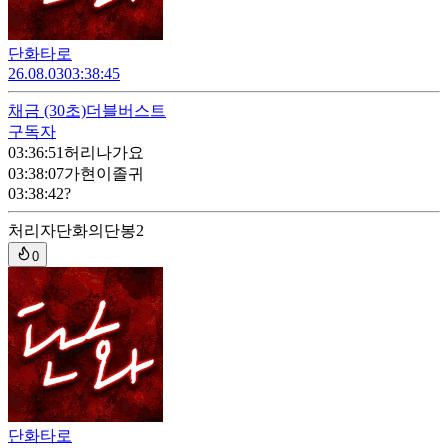
단화타로
26.08.03
03:38:45
채금
(30초)
더블버스트
구독자
03:36:51
허리나가요
03:38:07
가현이졸귀
03:38:42
?
처리자
단화의단봉2
0
단화타로