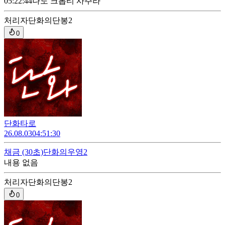
05:22:44
나도 크롭티 사주라
처리자
단화의단봉2
0
단화타로
26.08.03
04:51:30
채금
(30초)
단화의우영2
내용 없음
처리자
단화의단봉2
0