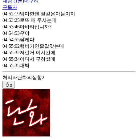
채금
(1분)
너구려
구독자
04:52:19
엄마한텐 딸같은아들이지
04:53:25
로또 매 주사는데
04:53:46
아바라입니까?
04:54:53
우아
04:54:55
딸케다
04:55:02
햄버거인줄알앗는데
04:55:32
저런거 이시간에
04:55:34
어디서 구하셨데
04:55:35
대박
처리자
단화의심청2
0