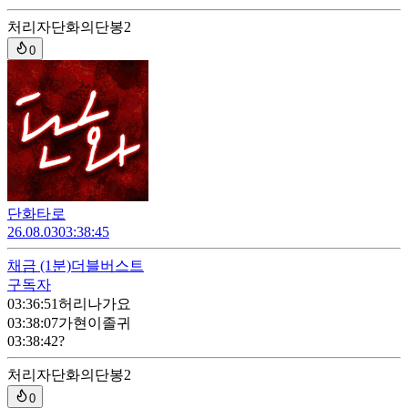
처리자
단화의단봉2
0
단화타로
26.08.03
03:38:45
채금
(1분)
더블버스트
구독자
03:36:51
허리나가요
03:38:07
가현이졸귀
03:38:42
?
처리자
단화의단봉2
0