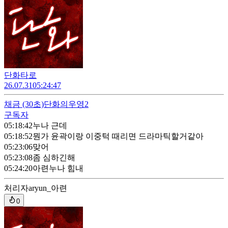
단화타로
26.07.31
05:24:47
채금
(30초)
단화의우영2
구독자
05:18:42
누나 근데
05:18:52
뭔가 윤곽이랑 이중턱 때리면 드라마틱할거같아
05:23:06
맞어
05:23:08
좀 심하긴해
05:24:20
아련누나 힘내
처리자
aryun_아련
0