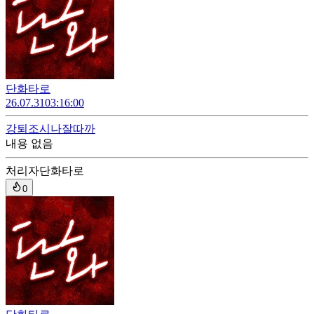
단화타로
26.07.31
03:16:00
강퇴
조시나잘따까
내용 없음
처리자
단화타로
0