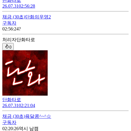
단화타로
26.07.31
02:56:28
채금
(30초)
단화의우영2
구독자
02:56:24
?
처리자
단화타로
0
단화타로
26.07.31
02:21:04
채금
(30초)
육달콩^~^☆
구독자
02:20:26
역시 남캠