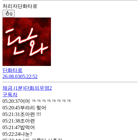
처리자
단화타로
0
단화타로
26.08.03
05:22:52
채금
(1분)
단화의우영2
구독자
05:20:37
어머 ㅋㅋㅋㅋㅋㅋㅋㅋ
05:20:45
부라리 찢어
05:21:31
조아련 !!!
05:21:38
조아련
05:21:47
밥먹어
05:22:24
나눈?