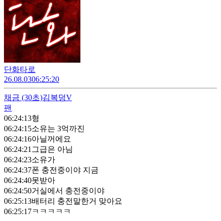
단화타로
26.08.03
06:25:20
채금
(30초)
김복덩V
팬
06:24:13
형
06:24:15
소유는 3억까진
06:24:16
아닐꺼에요
06:24:21
그급은 아님
06:24:23
소유가
06:24:37
폰 충전중이야 지금
06:24:40
못받아
06:24:50
거실에서 충전중이야
06:25:13
배터리 충전말한거 맞아요
06:25:17
ㅋㅋㅋㅋㅋ