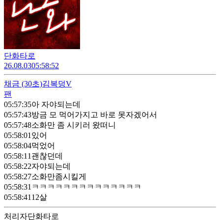
단화타로
26.08.03
05:58:52
채금
(30초)
김복덩V
팬
05:57:35
아 자야되는데
05:57:43
방금 모 먹어가지고 바로 못자겠어서
05:57:48
소화만 좀 시키러 왔떠니
05:58:01
있어
05:58:04
먹었어
05:58:11
괜찮던데
05:58:22
자야되는데
05:58:27
소화만좀시킬게
05:58:31
ㅋㅋㅋㅋㅋㅋㅋㅋㅋㅋㅋㅋㅋㅋ
05:58:41
12살
처리자
단화타로