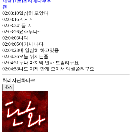
채금
(1분)
온리예나부우
팬
02:03:10
열심히 모았다
02:03:16
ㅅㅅㅅ
02:03:24
1등 ㅅ
02:03:26
윤주누나~
02:04:03
나다
02:04:05
이거시 나다
02:04:28
녜 열심히 하고있죵
02:04:36
오늘 뒤지는줄
02:04:51
누나 마지막 인사 드릴려구요
02:04:58
나도 이제 만개 모아서 엑셀쓸려구요
처리자
단화타로
0