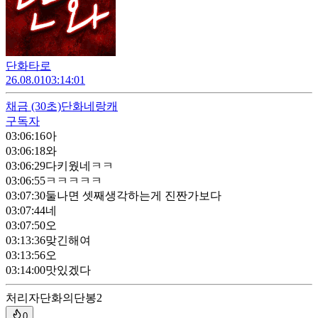
단화타로
26.08.01
03:14:01
채금
(30초)
단화네랑캐
구독자
03:06:16
아
03:06:18
와
03:06:29
다키웠네ㅋㅋ
03:06:55
ㅋㅋㅋㅋㅋ
03:07:30
둘나면 셋째생각하는게 진짠가보다
03:07:44
네
03:07:50
오
03:13:36
맞긴해여
03:13:56
오
03:14:00
맛있겠다
처리자
단화의단봉2
0