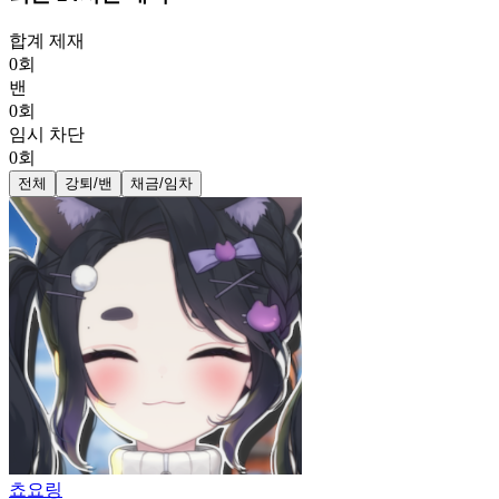
합계 제재
0
회
밴
0
회
임시 차단
0
회
전체
강퇴/밴
채금/임차
쵸요링