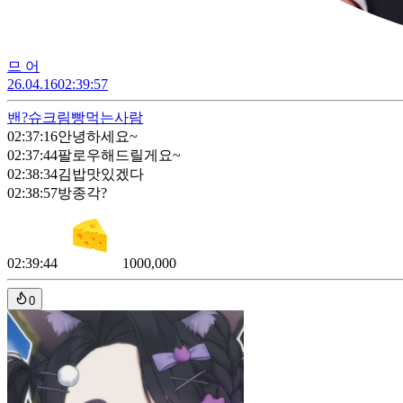
므 어
26.04.16
02:39:57
밴?
슈크림빵먹는사람
02:37:16
안녕하세요~
02:37:44
팔로우해드릴게요~
02:38:34
김밥맛있겠다
02:38:57
방종각?
02:39:44
1000,000
0