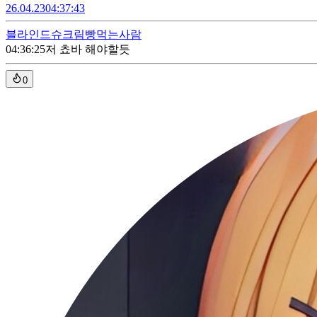
26.04.23
04:37:43
블라인드
슈크림빵먹는사람
04:36:25
저 쵸바 해야할듯
0