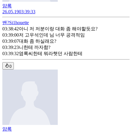
얌록
26.05.19
03:39:33
밴?
Si1houette
03:38:42
아니 저 저분이랑 대화 좀 해야할듯요?
03:39:00
저 고우석인데 님 너무 공격적임
03:39:07
대화 좀 하실래요?
03:39:23
니한테 까자함?
03:39:32
염록씨한테 뭐라햇던 사람한테
0
얌록