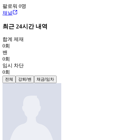
팔로워
0
명
채널
최근 24시간 내역
합계 제재
0
회
밴
0
회
임시 차단
0
회
전체
강퇴/밴
채금/임차