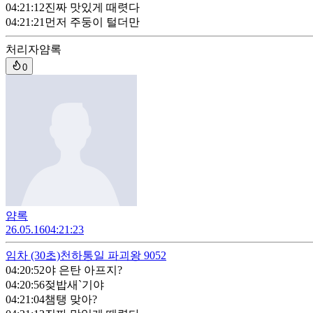
04:21:12
진짜 맛있게 때렷다
04:21:21
먼저 주둥이 털더만
처리자
얌록
0
얌록
26.05.16
04:21:23
임차
(30초)
천하통일 파괴왕 9052
04:20:52
야 은탄 아프지?
04:20:56
젖밥새`기야
04:21:04
챔탱 맞아?