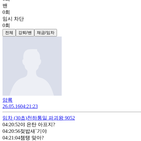
밴
0
회
임시 차단
0
회
전체
강퇴/밴
채금/임차
얌록
26.05.16
04:21:23
임차
(30초)
천하통일 파괴왕 9052
04:20:52
야 은탄 아프지?
04:20:56
젖밥새`기야
04:21:04
챔탱 맞아?