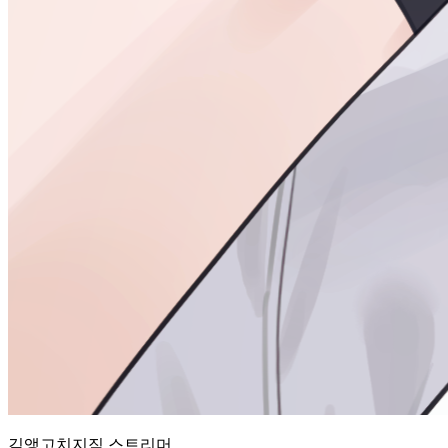
김앵고
치지직
스트리머