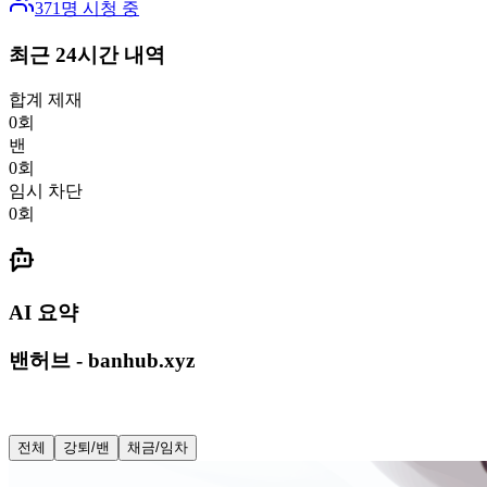
371
명 시청 중
최근 24시간 내역
합계 제재
0
회
밴
0
회
임시 차단
0
회
AI 요약
밴허브 - banhub.xyz
전체
강퇴/밴
채금/임차