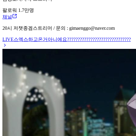
팔로워
1.7만
명
채널
20시 저챗종겜스트리머 / 문의 : gimaenggo@naver.com
LIVE
스엑스하고온거아니에요??????????????????????????????