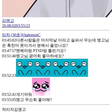
김앵고
26.08.02
03:55:23
임차
(30초)
VitalemonC
03:45:02
다른사람들은 마지막날 이라고 슬퍼서 우는데 앵고님
은 흑천마 못이겨서 분해서 울었나요?
03:47:57
멘헤라랑 PTSD랑 틀린가요?
03:51:46
앵고님 광어회 좋아하세요?
03:52:23
03:52:41
개기여워
03:55:05
앵고 무슨회 좋아해?
처리자
김앵고