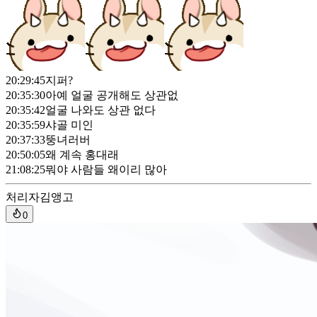
20:29:45
지퍼?
20:35:30
아예 얼굴 공개해도 상관없
20:35:42
얼굴 나와도 상관 없다
20:35:59
샤골 미인
20:37:33
뚱녀러버
20:50:05
왜 계속 홍대래
21:08:25
뭐야 사람들 왜이리 많아
처리자
김앵고
0