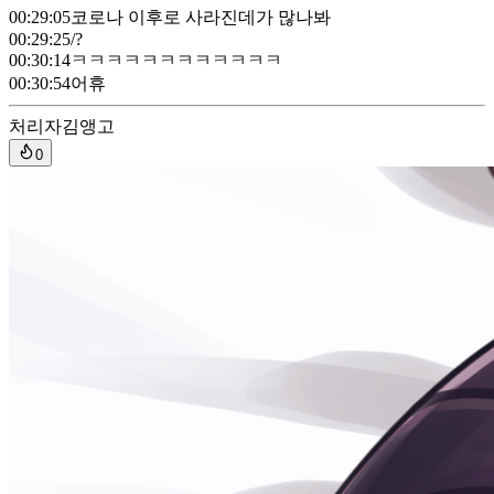
00:29:05
코로나 이후로 사라진데가 많나봐
00:29:25
/?
00:30:14
ㅋㅋㅋㅋㅋㅋㅋㅋㅋㅋㅋㅋ
00:30:54
어휴
처리자
김앵고
0