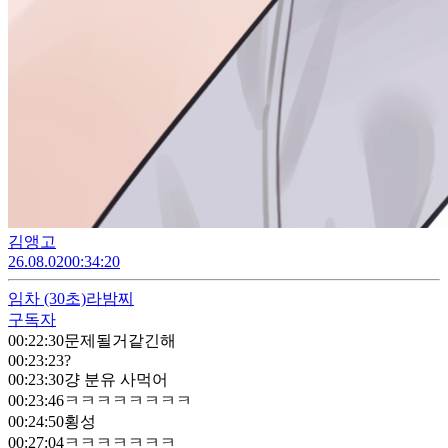
김앵고
26.08.02
00:34:20
임차
(30초)
라밤찌
구독자
00:22:30
문제될거같긴해
00:23:23
?
00:23:30
걍 분유 사먹어
00:23:46
ㅋㅋㅋㅋㅋㅋㅋㅋ
00:24:50
횡성
00:27:04
ㅋㅋㅋㅋㅋㅋㅋ