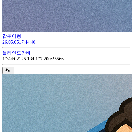
갑춘이형
26.05.05
17:44:40
블라인드
얌바
17:44:02
125.134.177.200:25566
0