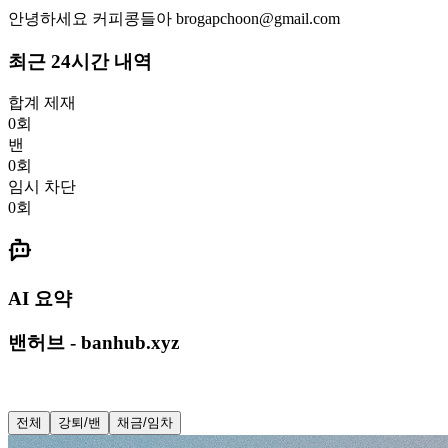
안녕하세요 커피콩들아 brogapchoon@gmail.com
최근 24시간 내역
합계 제재
0
회
밴
0
회
임시 차단
0
회
AI 요약
밴허브 - banhub.xyz
전체
강퇴/밴
채금/임차