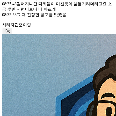
08:35:43
떨어져나간 다리들이 미친듯이 꿈틀거리더라고요 소
금 뿌린 지렁이보다 더 빠르게
08:35:53
그 때 진정한 공포를 맛봤음
처리자
갑춘이형
0