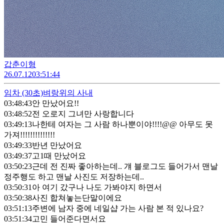
갑춘이형
26.07.12
03:51:44
임차
(30초)
벼랑위의 사내
03:48:43
안 만났어요!!
03:48:52
전 오로지 그녀만 사랑합니다
03:49:13
나한테 여자는 그 사람 하나뿐이야!!!!@@ 아무도 못
가져!!!!!!!!!!!!!!
03:49:33
반년 만났어요
03:49:37
고1때 만났어요
03:50:23
근데 전 진짜 좋아하는데.. 걔 블로그도 들어가서 맨날
정주행도 하고 맨날 사진도 저장하는데..
03:50:31
아 여기 갔구나 나도 가봐야지 하면서
03:50:38
사진 합쳐놓는단말이에요
03:51:13
주변에 남자 중에 네일샵 가는 사람 본 적 있나요?
03:51:34
고민 들어준다면서요