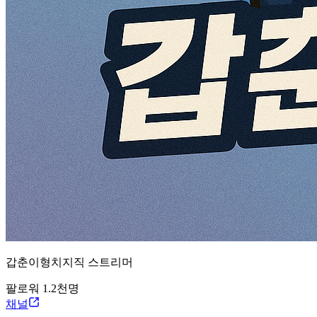
갑춘이형
치지직
스트리머
팔로워
1.2천
명
채널