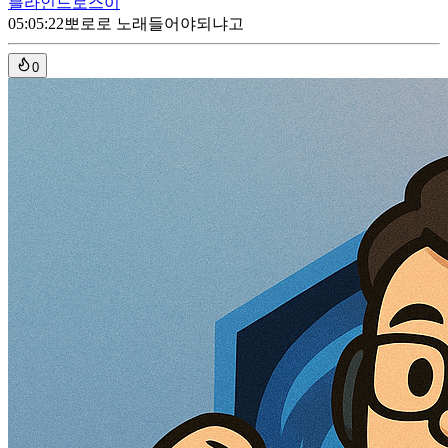
블라인드
로스이
05:05:22
뽀로로 노래들어야되냐고
0