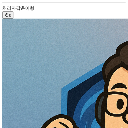
처리자
갑춘이형
0