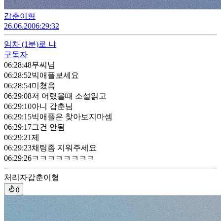
갑춘이형
26.06.20
06:29:32
임차
(1분)
로 냐
구독자
06:28:48
무씨님
06:28:52
빅애플보세요
06:28:54
미쳤음
06:29:08
저 어렸을때 소설읽고
06:29:10
아니 갑춘님
06:29:15
빅애플은 찾아보지마셈
06:29:17
그건 안됨
06:29:21
제
06:29:23
채팅좀 지워주세요
06:29:26
ㅋㅋㅋㅋㅋㅋㅋㅋ
처리자
갑춘이형
0