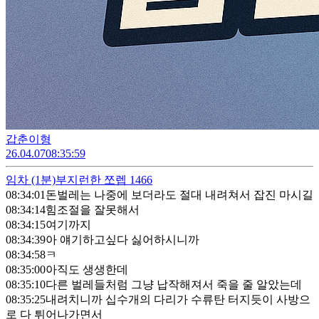
갑춘이형
26.04.07
08:35:59
임차
(1분)
부지런한 쪼렙 1466
08:34:01
돈벌레는 나중에 보더라도 절대 내려쳐서 잡진 마시길
08:34:14
힘조절을 잘못해서
08:34:15
여기까지
08:34:39
아 얘기하고싶다 싫어하시니까
08:34:58
ㅋ
08:35:00
아직도 생생한데
08:35:10
다른 벌레들처럼 그냥 납작해져서 죽을 줄 알았는데
08:35:25
내려치니까 십수개의 다리가 수류탄 터지듯이 사방으
로 다 튀어나가면서