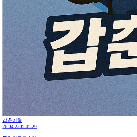
갑춘이형
26.04.22
05:05:29