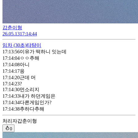
갑춘이형
26.05.13
17:14:44
임차
(30초)
탸턍이
17:13:56
이유가 떡하니 잇는데
17:14:04
ㅇㅇ추해
17:14:08
아니
17:14:17
응
17:14:20
근데 머
17:14:23
?
17:14:30
먼소리지
17:14:33
내가 하던게임은
17:14:34
다른게임인가?
17:14:38
추하다추해
처리자
갑춘이형
0