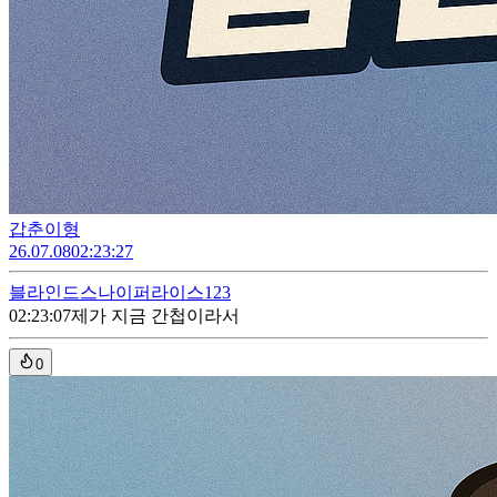
갑춘이형
26.07.08
02:23:27
블라인드
스나이퍼라이스123
02:23:07
제가 지금 간첩이라서
0