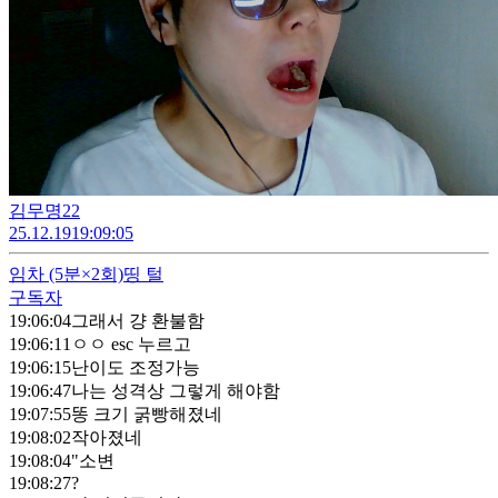
김무명22
25.12.19
19:09:05
임차
(5분×2회)
띵 털
구독자
19:06:04
그래서 걍 환불함
19:06:11
ㅇㅇ esc 누르고
19:06:15
난이도 조정가능
19:06:47
나는 성격상 그렇게 해야함
19:07:55
똥 크기 굵빵해졌네
19:08:02
작아졌네
19:08:04
"소변
19:08:27
?