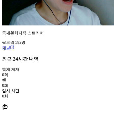
국세환
치지직
스트리머
팔로워
592
명
채널
최근 24시간 내역
합계 제재
0
회
밴
0
회
임시 차단
0
회