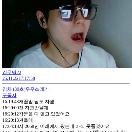
김무명22
25.11.22
17:17:58
임차
(30초)
우우쓰레기
구독자
16:19:43
개꿀임 님도 자셈
16:20:09
전 자면안될때
16:20:12
창문을 다 열고 있었어요
16:20:13
겨울에
17:04:18
저 2068년 미래에서 왔는데 아직 못풀었어요