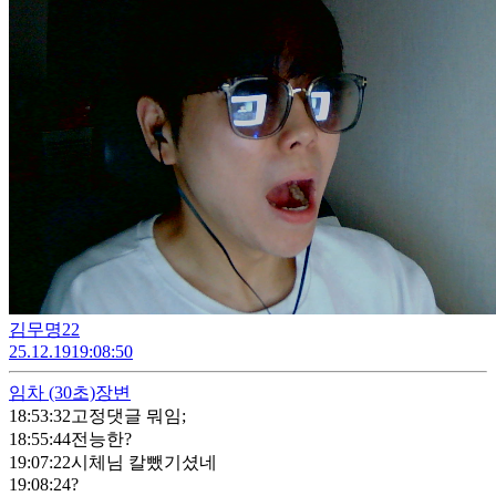
김무명22
25.12.19
19:08:50
임차
(30초)
장변
18:53:32
고정댓글 뭐임;
18:55:44
전능한?
19:07:22
시체님 칼뺐기셨네
19:08:24
?