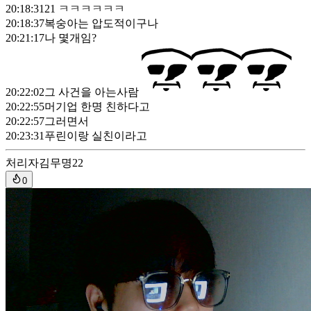
20:18:31
21 ㅋㅋㅋㅋㅋㅋ
20:18:37
복숭아는 압도적이구나
20:21:17
나 몇개임?
20:22:02
그 사건을 아는사람
20:22:55
머기업 한명 친하다고
20:22:57
그러면서
20:23:31
푸린이랑 실친이라고
처리자
김무명22
0