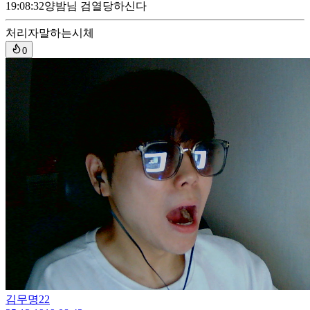
19:08:32
양밤님 검열당하신다
처리자
말하는시체
0
김무명22