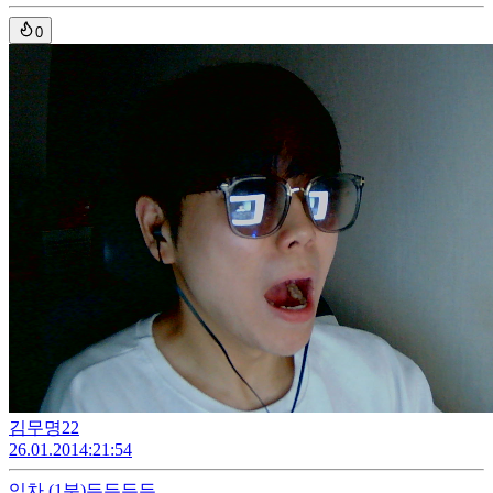
0
김무명22
26.01.20
14:21:54
임차
(1분)
든든든든