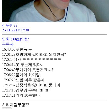
김무명22
25.11.22
17:17:30
임차
(30초)
양밤
구독자
16:43:08
수친놈 ㅜ
17:01:23
호방하게 길이라고 외쳐봤음?
17:02:46
187 ㅋㅋㅋㅋㅋㅋㅋㅋㅋㅋ
17:04:14
못 푸는게 맞다.
17:04:40
무매가이 못푼거죠ㅗ?
17:06:22
뭄메이 화이팅
17:07:29
느낌 너무 짧은데
17:12:32
집중력을 잃어버린 뭄매이
17:17:18
김무명 우승!!!!!!!!!!!!
17:17:21
거의 30분했나
처리자
김무명22