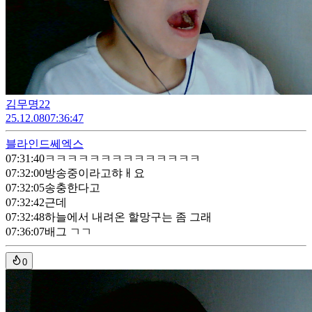
김무명22
25.12.08
07:36:47
블라인드
쎄엑스
07:31:40
ㅋㅋㅋㅋㅋㅋㅋㅋㅋㅋㅋㅋㅋㅋ
07:32:00
방송중이라고햐ㅐ요
07:32:05
송충한다고
07:32:42
근데
07:32:48
하늘에서 내려온 할망구는 좀 그래
07:36:07
배그 ㄱㄱ
0