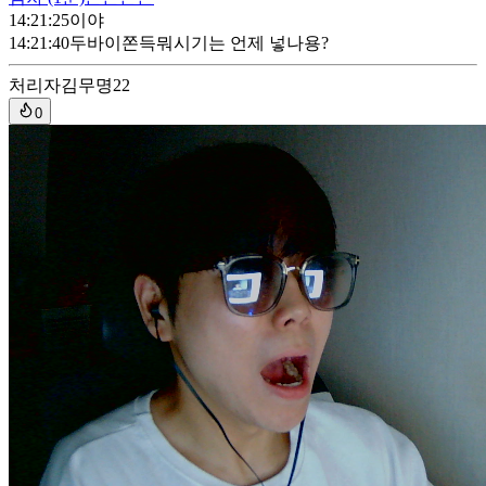
14:21:25
이야
14:21:40
두바이쫀득뭐시기는 언제 넣나용?
처리자
김무명22
0