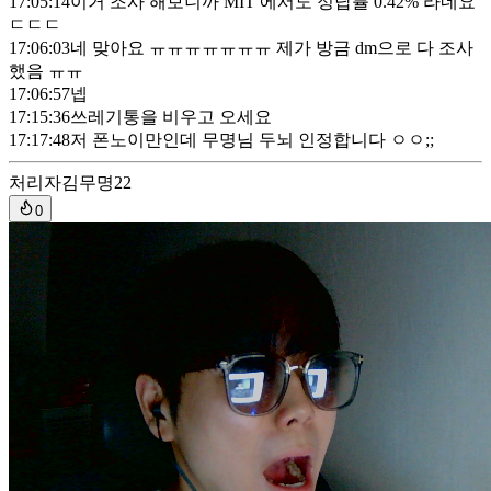
17:05:14
이거 조사 해보니까 MIT 에서도 정답률 0.42% 라네요
ㄷㄷㄷ
17:06:03
네 맞아요 ㅠㅠㅠㅠㅠㅠㅠ 제가 방금 dm으로 다 조사
했음 ㅠㅠ
17:06:57
넵
17:15:36
쓰레기통을 비우고 오세요
17:17:48
저 폰노이만인데 무명님 두뇌 인정합니다 ㅇㅇ;;
처리자
김무명22
0