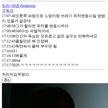
임차
(30초)
Semiwest
구독자
17:07:49
오른쪽 파랑으로 노랑이랑 쓰레기 위치변동시킬 방법
이 있을거 같은데
17:08:58
그거 할라면 위치를 변동시켜야
17:09:48
500수는 파멸적이네
17:12:08
인간의 욕심은 모르겠고 같은 실수는 반복하네요
17:12:43
졸릴만은 해 인정해
17:15:43
폭탄써서 블럭 부수면 됨
17:16:01
?
17:16:13
봐줄게
17:17:28
rise
17:17:59
29 ㅋㅋㅋㅋㅋㅋㅋㅋㅋㅋㅋㅋㅋㅋㅋ
처리자
김무명22
0