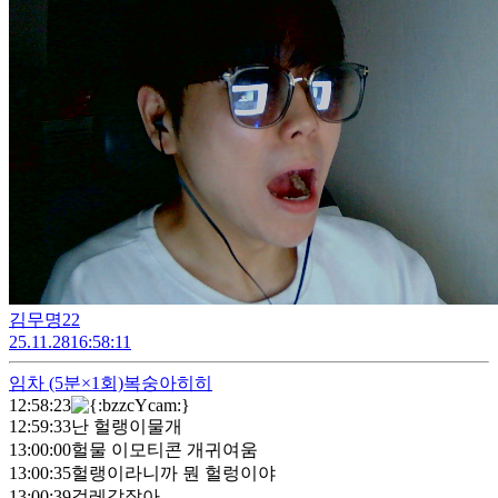
김무명22
25.11.28
16:58:11
임차
(5분×1회)
복숭아히히
12:58:23
12:59:33
난 헐랭이물개
13:00:00
헐물 이모티콘 개귀여움
13:00:35
헐랭이라니까 뭔 헐렁이야
13:00:39
걸레같잖아