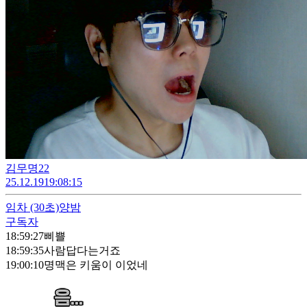
김무명22
25.12.19
19:08:15
임차
(30초)
양밤
구독자
18:59:27
삐쁠
18:59:35
사람답다는거죠
19:00:10
명맥은 키움이 이었네