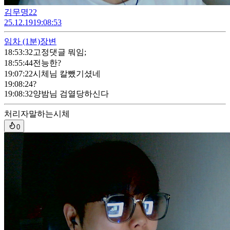
김무명22
25.12.19
19:08:53
임차
(1분)
장변
18:53:32
고정댓글 뭐임;
18:55:44
전능한?
19:07:22
시체님 칼뺐기셨네
19:08:24
?
19:08:32
양밤님 검열당하신다
처리자
말하는시체
0