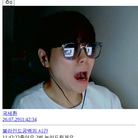
0
국세환
26.07.29
11:42:34
블라인드
공백의 시간
11:42:22
좋아요 2번 눌러드릴게요