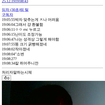
25.12.19
19:08:43
임차
(30초)
띵 털
구독자
19:05:55
박자 맞추는게 ㅈ나 어려움
19:06:04
그래서 걍 환불함
19:06:11
ㅇㅇ esc 누르고
19:06:15
난이도 조정가능
19:06:47
나는 성격상 그렇게 해야함
19:07:55
똥 크기 굵빵해졌네
19:08:02
작아졌네
19:08:04
"소변
19:08:27
?
19:08:34
칼 쥐어주니깐
처리자
말하는시체
0