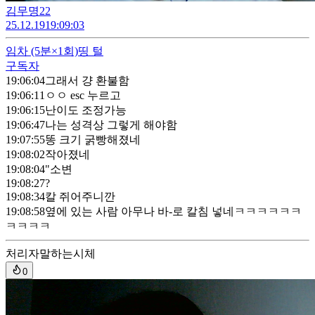
김무명22
25.12.19
19:09:03
임차
(5분×1회)
띵 털
구독자
19:06:04
그래서 걍 환불함
19:06:11
ㅇㅇ esc 누르고
19:06:15
난이도 조정가능
19:06:47
나는 성격상 그렇게 해야함
19:07:55
똥 크기 굵빵해졌네
19:08:02
작아졌네
19:08:04
"소변
19:08:27
?
19:08:34
칼 쥐어주니깐
19:08:58
옆에 있는 사람 아무나 바-로 칼침 넣네ㅋㅋㅋㅋㅋㅋ
ㅋㅋㅋㅋ
처리자
말하는시체
0