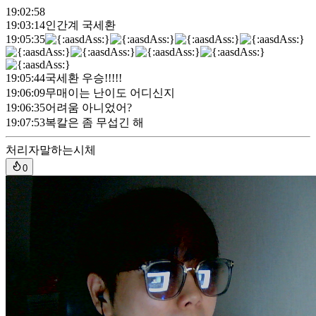
19:02:58
19:03:14
인간계 국세환
19:05:35
19:05:44
국세환 우승!!!!!
19:06:09
무매이는 난이도 어디신지
19:06:35
어려움 아니었어?
19:07:53
복칼은 좀 무섭긴 해
처리자
말하는시체
0