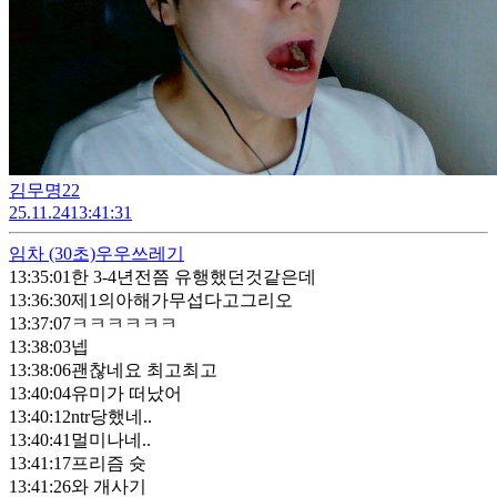
김무명22
25.11.24
13:41:31
임차
(30초)
우우쓰레기
13:35:01
한 3-4년전쯤 유행했던것같은데
13:36:30
제1의아해가무섭다고그리오
13:37:07
ㅋㅋㅋㅋㅋㅋ
13:38:03
넵
13:38:06
괜찮네요 최고최고
13:40:04
유미가 떠났어
13:40:12
ntr당했네..
13:40:41
멀미나네..
13:41:17
프리즘 슛
13:41:26
와 개사기