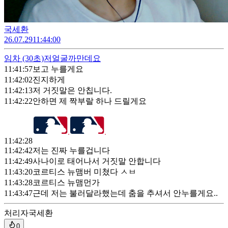
국세환
26.07.29
11:44:00
임차
(30초)
저얼굴까만데요
11:41:57
보고 누를게요
11:42:02
진지하게
11:42:13
저 거짓말은 안칩니다.
11:42:22
안하면 제 짝부랄 하나 드릴게요
11:42:28
11:42:42
저는 진짜 누를겁니다
11:42:49
사나이로 태어나서 거짓말 안합니다
11:43:20
코르티스 뉴맴버 미쳤다 ㅅㅂ
11:43:28
코르티스 뉴맴먼가
11:43:47
근데 저는 불러달라했는데 춤을 추셔서 안누를게요..
처리자
국세환
0