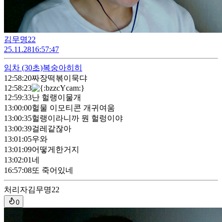
김무명22
25.11.28
16:57:47
임차
(30초)
복숭아히히
12:58:20
짜장떡볶이묵댜
12:58:23
12:59:33
난 헐랭이물개
13:00:00
헐물 이모티콘 개귀여움
13:00:35
헐랭이라니까 뭔 헐렁이야
13:00:39
걸레같잖아
13:01:05
우와
13:01:09
어떻게한거지
13:02:01
네
16:57:08
또 죽어있네
처리자
김무명22
0