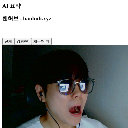
AI 요약
밴허브 - banhub.xyz
전체
강퇴/밴
채금/임차