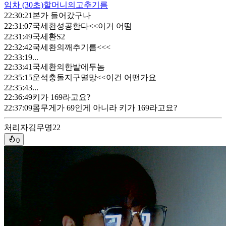
임차
(30초)
할머니의고추기름
22:30:21
본가 들어갔구나
22:31:07
국세환성공한다<<이거 어떰
22:31:49
국세환S2
22:32:42
국세환의깨추기름<<<
22:33:19
...
22:33:41
국세환의한발에두놈
22:35:15
운석충돌지구멸망<<이건 어떤가요
22:35:43
...
22:36:49
키가 169라고요?
22:37:09
몸무게가 69인게 아니라 키가 169라고요?
처리자
김무명22
0