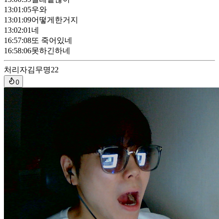
13:01:05
우와
13:01:09
어떻게한거지
13:02:01
네
16:57:08
또 죽어있네
16:58:06
못하긴하네
처리자
김무명22
0