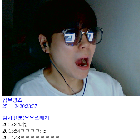
김무명22
25.11.24
20:23:37
임차
(1분)
우우쓰레기
20:12:44
캬;;
20:13:54
ㅋㅋㅋㅋ;;;;;
20:14:48
ㅋㅋㅋㅋㅋㅋㅋㅋ