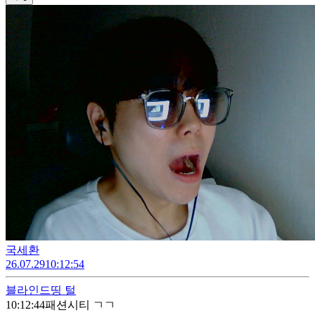
국세환
26.07.29
10:12:54
블라인드
띵 털
10:12:44
패션시티 ㄱㄱ