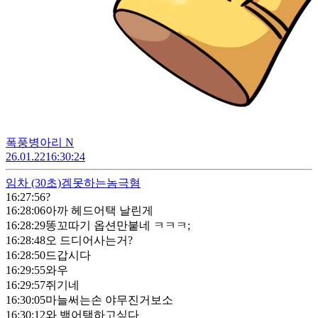
폭풍병아리 N
26.01.22
16:30:24
임차
(30초)
겜못하는놈극혐
16:27:56
?
16:28:06
아까 헤드어택 날린게
16:28:29
똥꼬따기 옵션만붙네 ㅋㅋㅋ;
16:28:48
오 드디어사는거?
16:28:50
드갑시다
16:29:55
와우
16:29:57
쥐기네
16:30:05
마늘써는손 야무진거보소
16:30:12
와 백어택하고싶다