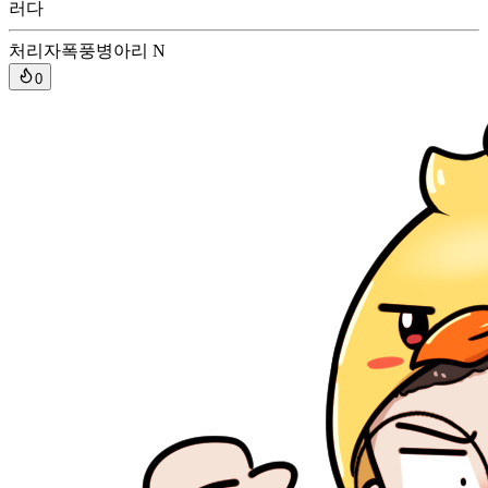
러다
처리자
폭풍병아리 N
0