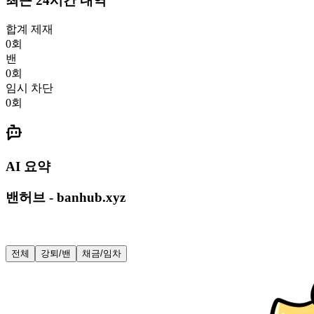
최근 24시간 내역
합계 제재
0
회
밴
0
회
임시 차단
0
회
AI 요약
밴허브 - banhub.xyz
전체
강퇴/밴
채금/임차