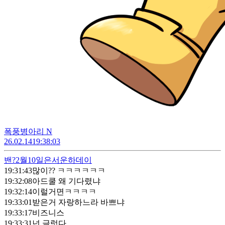
폭풍병아리 N
26.02.14
19:38:03
밴?
2월10일은서운하데이
19:31:43
많이?? ㅋㅋㅋㅋㅋㅋ
19:32:08
아드쿨 왜 기다렸냐
19:32:14
이럴거면ㅋㅋㅋㅋ
19:33:01
받은거 자랑하느라 바쁘냐
19:33:17
비즈니스
19:33:31
넌 글럿다