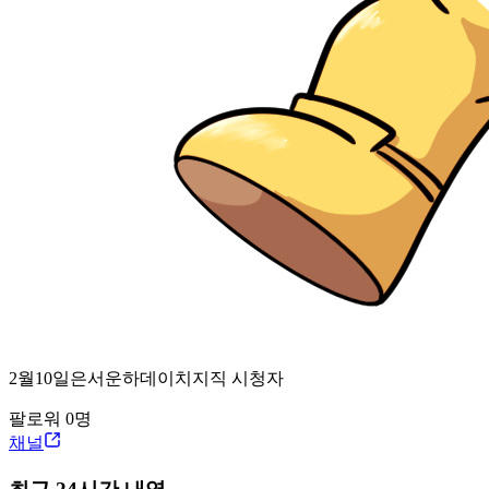
2월10일은서운하데이
치지직
시청자
팔로워
0
명
채널