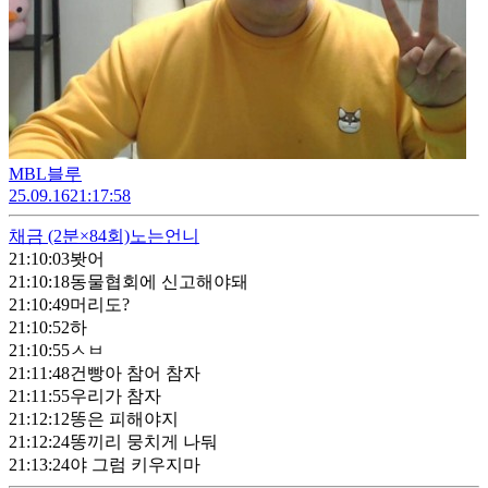
MBL블루
25.09.16
21:17:58
채금
(2분×84회)
노는언니
21:10:03
봣어
21:10:18
동물협회에 신고해야돼
21:10:49
머리도?
21:10:52
하
21:10:55
ㅅㅂ
21:11:48
건빵아 참어 참자
21:11:55
우리가 참자
21:12:12
똥은 피해야지
21:12:24
똥끼리 뭉치게 나둬
21:13:24
야 그럼 키우지마