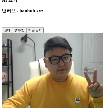
AI 요약
밴허브 - banhub.xyz
전체
강퇴/밴
채금/임차