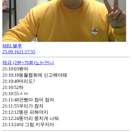
MBL블루
25.09.16
21:17:55
채금
(2분×76회)
노는언니
21:10:03
봣어
21:10:18
동물협회에 신고해야돼
21:10:49
머리도?
21:10:52
하
21:10:55
ㅅㅂ
21:11:48
건빵아 참어 참자
21:11:55
우리가 참자
21:12:12
똥은 피해야지
21:12:24
똥끼리 뭉치게 나둬
21:13:24
야 그럼 키우지마