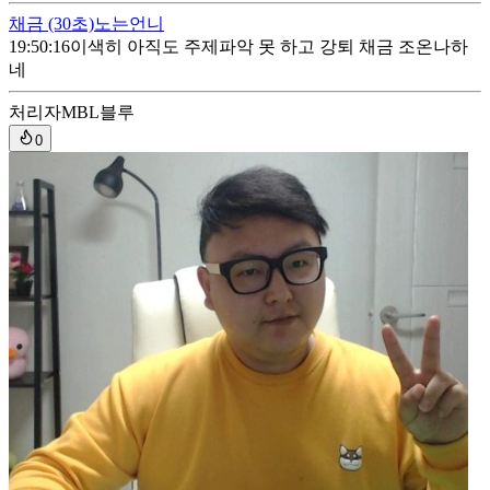
채금
(30초)
노는언니
19:50:16
이색히 아직도 주제파악 못 하고 강퇴 채금 조온나하
네
처리자
MBL블루
0