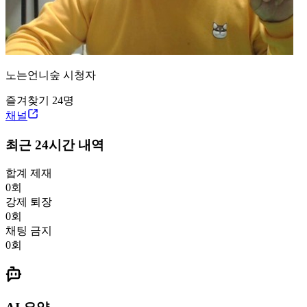
노는언니
숲
시청자
즐겨찾기
24
명
채널
최근 24시간 내역
합계 제재
0
회
강제 퇴장
0
회
채팅 금지
0
회