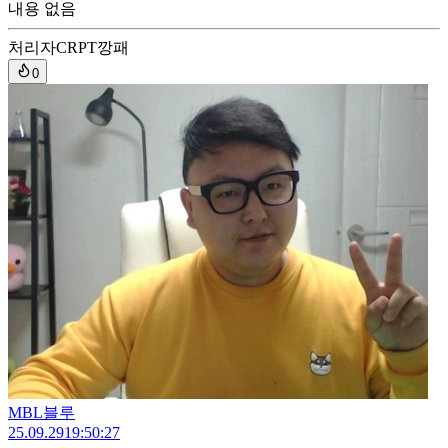
내용 없음
처리자
CRPT깡패
0
MBL블루
25.09.29
19:50:27