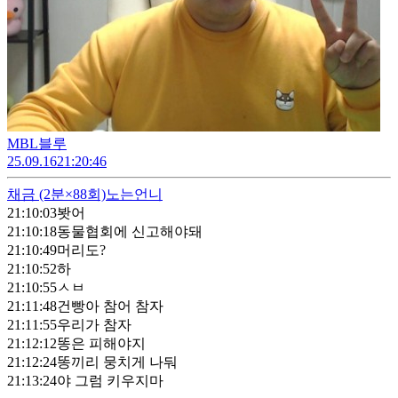
MBL블루
25.09.16
21:20:46
채금
(2분×88회)
노는언니
21:10:03
봣어
21:10:18
동물협회에 신고해야돼
21:10:49
머리도?
21:10:52
하
21:10:55
ㅅㅂ
21:11:48
건빵아 참어 참자
21:11:55
우리가 참자
21:12:12
똥은 피해야지
21:12:24
똥끼리 뭉치게 나둬
21:13:24
야 그럼 키우지마