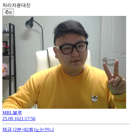
처리자
윤대진
0
MBL블루
25.09.16
21:17:56
채금
(2분×82회)
노는언니