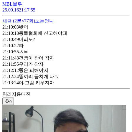
MBL블루
25.09.16
21:17:55
채금
(2분×77회)
노는언니
21:10:03
봣어
21:10:18
동물협회에 신고해야돼
21:10:49
머리도?
21:10:52
하
21:10:55
ㅅㅂ
21:11:48
건빵아 참어 참자
21:11:55
우리가 참자
21:12:12
똥은 피해야지
21:12:24
똥끼리 뭉치게 나둬
21:13:24
야 그럼 키우지마
처리자
윤대진
0