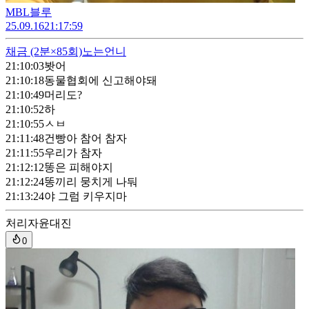
MBL블루
25.09.16
21:17:59
채금
(2분×85회)
노는언니
21:10:03
봣어
21:10:18
동물협회에 신고해야돼
21:10:49
머리도?
21:10:52
하
21:10:55
ㅅㅂ
21:11:48
건빵아 참어 참자
21:11:55
우리가 참자
21:12:12
똥은 피해야지
21:12:24
똥끼리 뭉치게 나둬
21:13:24
야 그럼 키우지마
처리자
윤대진
0