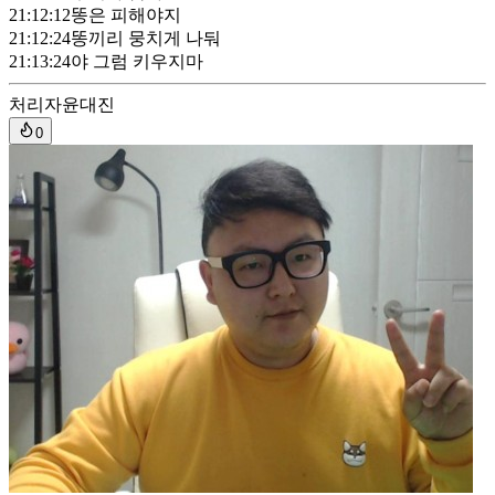
21:12:12
똥은 피해야지
21:12:24
똥끼리 뭉치게 나둬
21:13:24
야 그럼 키우지마
처리자
윤대진
0