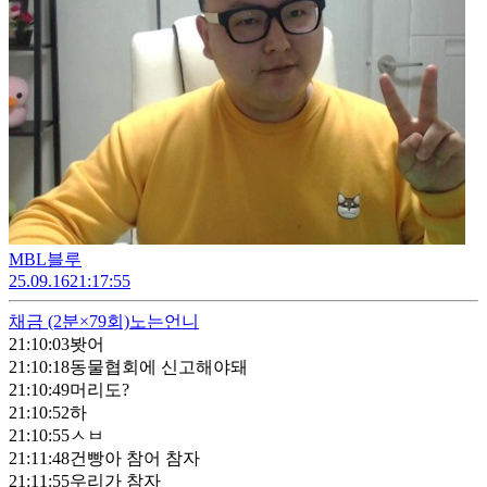
MBL블루
25.09.16
21:17:55
채금
(2분×79회)
노는언니
21:10:03
봣어
21:10:18
동물협회에 신고해야돼
21:10:49
머리도?
21:10:52
하
21:10:55
ㅅㅂ
21:11:48
건빵아 참어 참자
21:11:55
우리가 참자