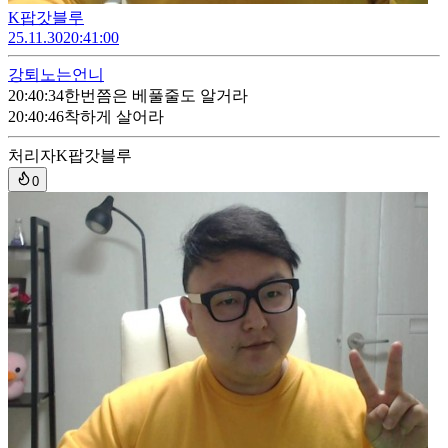
K팝갓블루
25.11.30
20:41:00
강퇴
노는언니
20:40:34
한번쯤은 베풀줄도 알거라
20:40:46
착하게 살어라
처리자
K팝갓블루
0