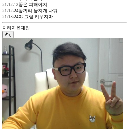
21:12:12
똥은 피해야지
21:12:24
똥끼리 뭉치게 나둬
21:13:24
야 그럼 키우지마
처리자
윤대진
0