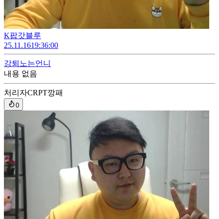
K팝갓블루
25.11.16
19:36:00
강퇴
노는언니
내용 없음
처리자
CRPT깡패
0