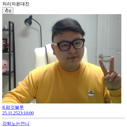
처리자
윤대진
0
K팝갓블루
25.11.25
23:10:00
강퇴
노는언니