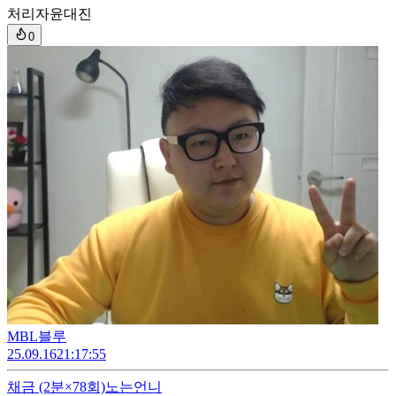
처리자
윤대진
0
MBL블루
25.09.16
21:17:55
채금
(2분×78회)
노는언니