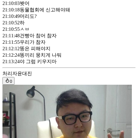
21:10:03
봣어
21:10:18
동물협회에 신고해야돼
21:10:49
머리도?
21:10:52
하
21:10:55
ㅅㅂ
21:11:48
건빵아 참어 참자
21:11:55
우리가 참자
21:12:12
똥은 피해야지
21:12:24
똥끼리 뭉치게 나둬
21:13:24
야 그럼 키우지마
처리자
윤대진
0