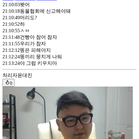
21:10:03
봣어
21:10:18
동물협회에 신고해야돼
21:10:49
머리도?
21:10:52
하
21:10:55
ㅅㅂ
21:11:48
건빵아 참어 참자
21:11:55
우리가 참자
21:12:12
똥은 피해야지
21:12:24
똥끼리 뭉치게 나둬
21:13:24
야 그럼 키우지마
처리자
윤대진
0