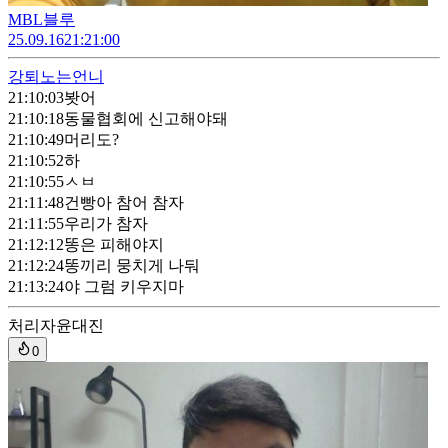
MBL블루
25.09.16
21:21:00
강퇴
노는언니
21:10:03
봣어
21:10:18
동물협회에 신고해야돼
21:10:49
머리도?
21:10:52
하
21:10:55
ㅅㅂ
21:11:48
건빵아 참어 참자
21:11:55
우리가 참자
21:12:12
똥은 피해야지
21:12:24
똥끼리 뭉치게 나둬
21:13:24
야 그럼 키우지마
처리자
윤대진
0