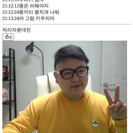
21:12:12
똥은 피해야지
21:12:24
똥끼리 뭉치게 나둬
21:13:24
야 그럼 키우지마
처리자
윤대진
0