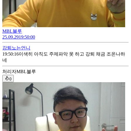
MBL블루
25.09.29
19:50:00
강퇴
노는언니
19:50:16
이색히 아직도 주제파악 못 하고 강퇴 채금 조온나하
네
처리자
MBL블루
0