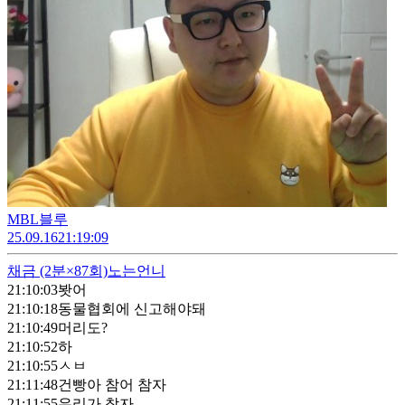
MBL블루
25.09.16
21:19:09
채금
(2분×87회)
노는언니
21:10:03
봣어
21:10:18
동물협회에 신고해야돼
21:10:49
머리도?
21:10:52
하
21:10:55
ㅅㅂ
21:11:48
건빵아 참어 참자
21:11:55
우리가 참자