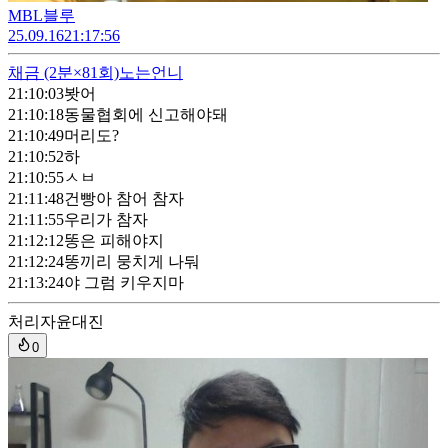
MBL블루
25.09.16
21:17:56
채금
(2분×81회)
노는언니
21:10:03
봣어
21:10:18
동물협회에 신고해야돼
21:10:49
머리도?
21:10:52
하
21:10:55
ㅅㅂ
21:11:48
건빵아 참어 참자
21:11:55
우리가 참자
21:12:12
똥은 피해야지
21:12:24
똥끼리 뭉치게 나둬
21:13:24
야 그럼 키우지마
처리자
윤대진
0