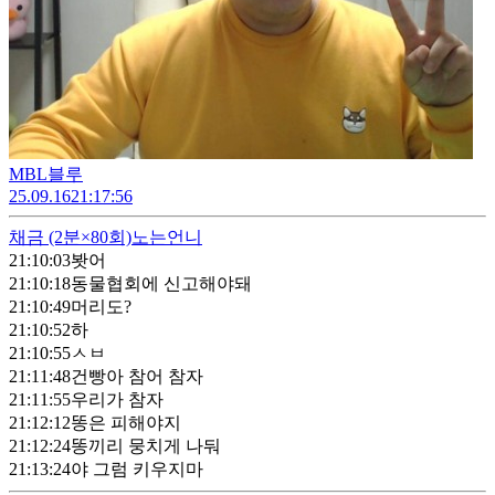
MBL블루
25.09.16
21:17:56
채금
(2분×80회)
노는언니
21:10:03
봣어
21:10:18
동물협회에 신고해야돼
21:10:49
머리도?
21:10:52
하
21:10:55
ㅅㅂ
21:11:48
건빵아 참어 참자
21:11:55
우리가 참자
21:12:12
똥은 피해야지
21:12:24
똥끼리 뭉치게 나둬
21:13:24
야 그럼 키우지마