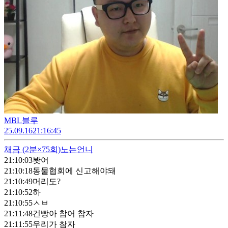
MBL블루
25.09.16
21:16:45
채금
(2분×75회)
노는언니
21:10:03
봣어
21:10:18
동물협회에 신고해야돼
21:10:49
머리도?
21:10:52
하
21:10:55
ㅅㅂ
21:11:48
건빵아 참어 참자
21:11:55
우리가 참자