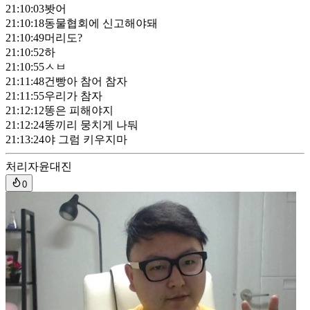
21:10:03
봣어
21:10:18
동물협회에 신고해야돼
21:10:49
머리도?
21:10:52
하
21:10:55
ㅅㅂ
21:11:48
건빵아 참어 참자
21:11:55
우리가 참자
21:12:12
똥은 피해야지
21:12:24
똥끼리 뭉치게 나둬
21:13:24
야 그럼 키우지마
처리자
윤대진
0