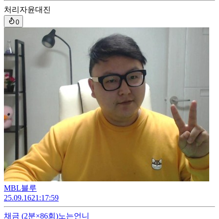
처리자
윤대진
0
MBL블루
25.09.16
21:17:59
채금
(2분×86회)
노는언니