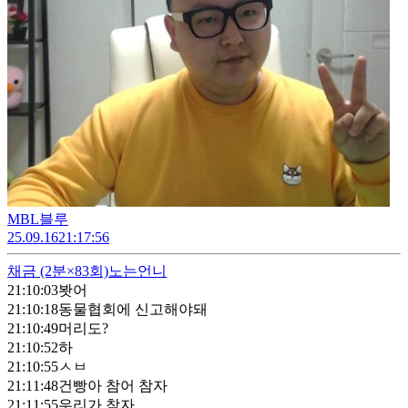
MBL블루
25.09.16
21:17:56
채금
(2분×83회)
노는언니
21:10:03
봣어
21:10:18
동물협회에 신고해야돼
21:10:49
머리도?
21:10:52
하
21:10:55
ㅅㅂ
21:11:48
건빵아 참어 참자
21:11:55
우리가 참자