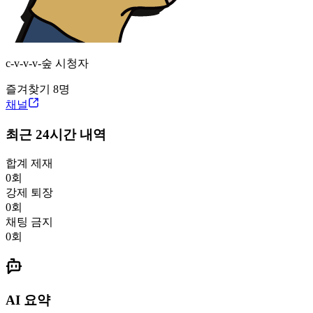
c-v-v-v-
숲
시청자
즐겨찾기
8
명
채널
최근 24시간 내역
합계 제재
0
회
강제 퇴장
0
회
채팅 금지
0
회
AI 요약