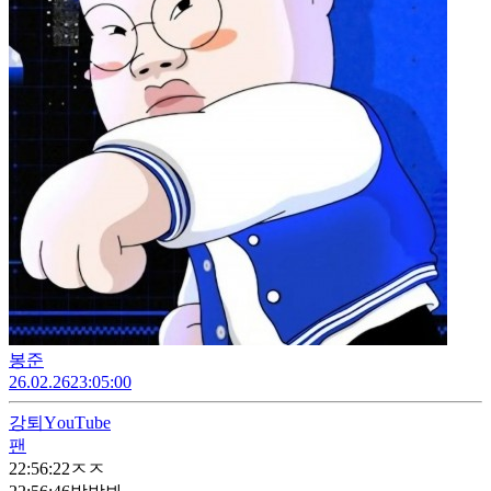
봉준
26.02.26
23:05:00
강퇴
ΥouΤube
팬
22:56:22
ㅈㅈ