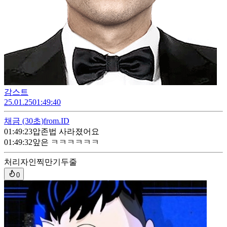
감스트
25.01.25
01:49:40
채금
(30초)
from.ID
01:49:23
압존법 사라졌어요
01:49:32
앞은 ㅋㅋㅋㅋㅋㅋ
처리자
인찍만기두줄
0