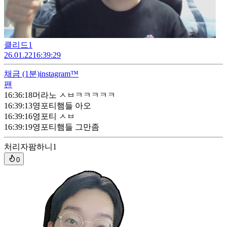
클리드1
26.01.22
16:39:29
채금
(1분)
instagram™
팬
16:36:18
머라노 ㅅㅂㅋㅋㅋㅋㅋ
16:39:13
영포티햄들 아오
16:39:16
영포티 ㅅㅂ
16:39:19
영포티햄들 그만좀
처리자
팜하니1
0