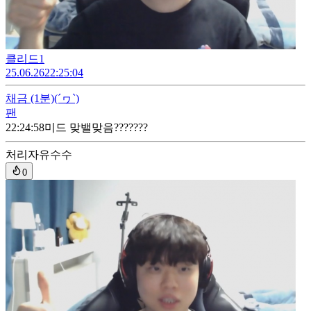
클리드1
25.06.26
22:25:04
채금
(1분)
(´ヮ`)
팬
22:24:58
미드 맞밸맞음???????
처리자
유수수
0