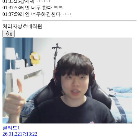
01:33:25
강제픽 ㅋㅋㅋ
01:37:53
레인 너무 한다 ㅋㅋ
01:37:59
레인 너무하긴한다 ㅋㅋ
처리자
상호네직원
0
클리드1
26.01.22
17:13:22