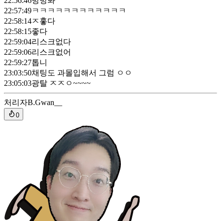
22:56:46
방방봐
22:57:49
ㅋㅋㅋㅋㅋㅋㅋㅋㅋㅋㅋㅋ
22:58:14
ㅈ홓다
22:58:15
좋다
22:59:04
리스크없다
22:59:06
리스크없어
22:59:27
톱니
23:03:50
채팅도 과몰입해서 그럼 ㅇㅇ
23:05:03
광탈 ㅈㅈㅇ~~~~
처리자
B.Gwan__
0