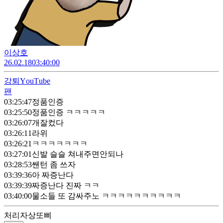
이상호
26.02.18
03:40:00
강퇴
ΥouΤube
팬
03:25:47
정품인증
03:25:50
정품인증 ㅋㅋㅋㅋㅋ
03:26:07
개잘컸다
03:26:11
라위
03:26:21
ㅋㅋㅋㅋㅋㅋㅋ
03:27:01
신발 슬슬 쳐내주면안되나
03:28:53
쌘턴 좀 쓰자
03:39:36
아 짜증난다
03:39:39
짜증난다 진짜 ㅋㅋ
03:40:00
물소들 또 감싸주노 ㅋㅋㅋㅋㅋㅋㅋㅋㅋㅋ
처리자
상또삐