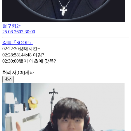
철구형2↑
25.08.26
02:30:00
강퇴
『SOOP』
02:22:20
성태치킨~
02:28:58
144:48 이김?
02:30:00
밸이 애초에 맞음?
처리자
[C9]제타
0