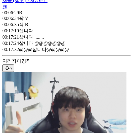
채금
(30초)
『SOOP』
팬
00:06:29
B
00:06:34
꽉 V
00:06:35
꽉 B
00:17:19
삽니다
00:17:21
삽니다 ........
00:17:24
삽니다 @@@@@@@
00:17:32
@@@삽니다@@@@@
처리자
아깅직
0