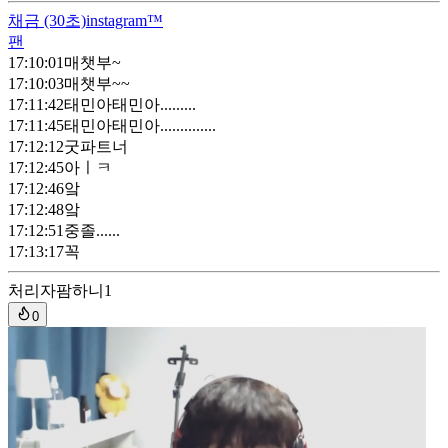
채금
(30초)
instagram™
팬
17:10:01
매챗부~
17:10:03
매챗부~~
17:11:42
태민아태민아.........
17:11:45
태민아태민아..............
17:12:12
굿파트너
17:12:45
아ㅣㅋ
17:12:46
앜
17:12:48
앜
17:12:51
중졸......
17:13:17
꼭
처리자
팜하니1
0