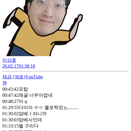
이상호
26.02.17
01:38:18
채금
(30초)
ΥouΤube
팬
00:43:42
포탑
00:47:42
채굴 너무아깝네
00:48:27
아 q
01:29:55
다이아 ㄹㅇ 뭘로찍었노.........
01:30:02
암베ㅏ라니까
01:30:03
암베사인데
01:33:15
멜 구리다