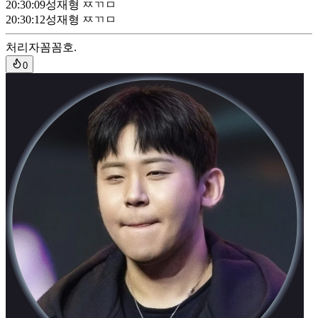
20:30:09
성재형 ㅉㄲㅁ
20:30:12
성재형 ㅉㄲㅁ
처리자
꼼꼼호.
0