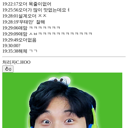
19:22:17
오더 목줄이없어
19:25:56
오더가 많이 맛없는데요ㅕ
19:28:01
설계오더 ㅈㅈ
19:28:19
'우태만' 잘해
19:29:06
애맘 ㅋㅋㅋㅋㅋㅋㅋ
19:29:09
애맘 ㅅㅂㅋㅋㅋㅋㅋㅋㅋㅋㅋㅋㅋㅋ
19:29:49
오더없음
19:30:00
?
19:35:38
해체 ㄱㄱ
처리자
C.HOO
0