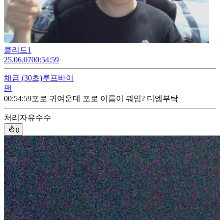
클리드1
25.06.07
00:54:59
채금
(30초)
루프바이
팬
00:54:59
포로 귀여운데 포로 이름이 뭐임? 디엠부탁
처리자
유수수
0