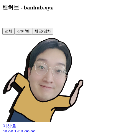
밴허브 - banhub.xyz
전체
강퇴/밴
채금/임차
이상호
26.06.14
15:29:00