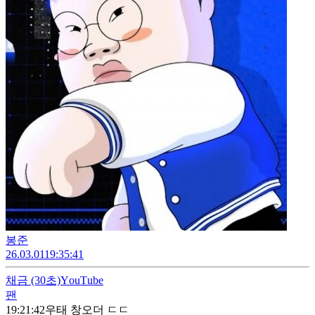
봉준
26.03.01
19:35:41
채금
(30초)
ΥouΤube
팬
19:21:42
우태 창오더 ㄷㄷ