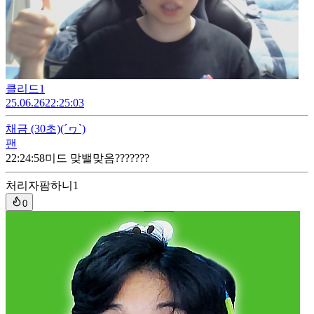
클리드1
25.06.26
22:25:03
채금
(30초)
(´ヮ`)
팬
22:24:58
미드 맞밸맞음???????
처리자
팜하니1
0