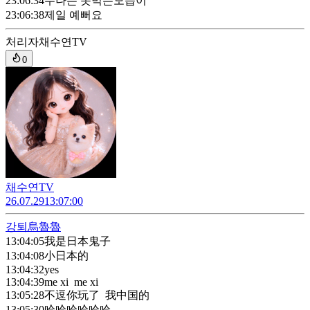
23:06:34
누나는 못먹는모습이
23:06:38
제일 예뻐요
처리자
채수연TV
0
채수연TV
26.07.29
13:07:00
강퇴
烏魯魯
13:04:05
我是日本鬼子
13:04:08
小日本的
13:04:32
yes
13:04:39
me xi me xi
13:05:28
不逗你玩了 我中国的
13:05:30
哈哈哈哈哈哈