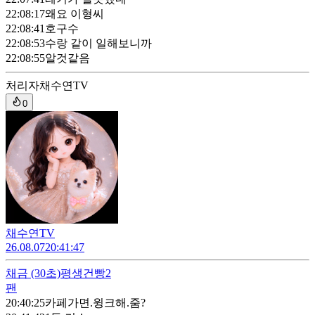
22:08:17
왜요 이형씨
22:08:41
호구수
22:08:53
수랑 같이 일해보니까
22:08:55
알것같음
처리자
채수연TV
0
채수연TV
26.08.07
20:41:47
채금
(30초)
평생건빵2
팬
20:40:25
카페가면.윙크해.줌?