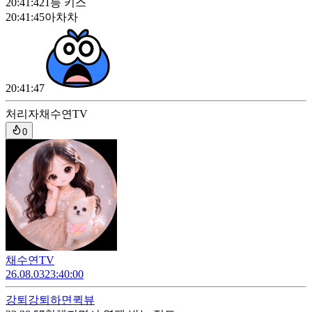
20:41:42
1등 키스
20:41:45
아차차
20:41:47
처리자
채수연TV
0
채수연TV
26.08.03
23:40:00
강퇴
강퇴하면퀵뷰