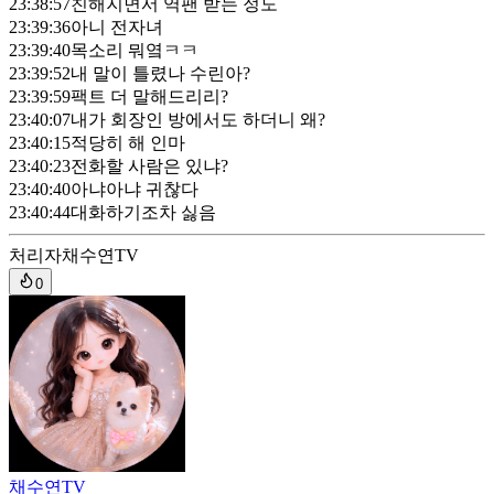
23:38:57
친해지면서 역팬 받는 정도
23:39:36
아니 전자녀
23:39:40
목소리 뭐옄ㅋㅋ
23:39:52
내 말이 틀렸나 수린아?
23:39:59
팩트 더 말해드리리?
23:40:07
내가 회장인 방에서도 하더니 왜?
23:40:15
적당히 해 인마
23:40:23
전화할 사람은 있냐?
23:40:40
아냐아냐 귀찮다
23:40:44
대화하기조차 싫음
처리자
채수연TV
0
채수연TV