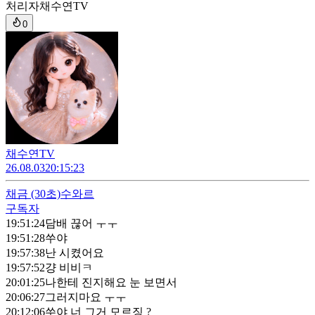
처리자
채수연TV
0
채수연TV
26.08.03
20:15:23
채금
(30초)
수와르
구독자
19:51:24
담배 끊어 ㅜㅜ
19:51:28
쑤야
19:57:38
난 시켰어요
19:57:52
걍 비비ㅋ
20:01:25
나한테 진지해요 눈 보면서
20:06:27
그러지마요 ㅜㅜ
20:12:06
쑤야 너 그거 모르징 ?