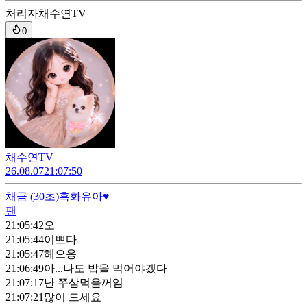
처리자
채수연TV
0
채수연TV
26.08.07
21:07:50
채금
(30초)
흑화유아♥
팬
21:05:42
오
21:05:44
이쁘다
21:05:47
헤으응
21:06:49
아...나도 밥을 먹어야겠다
21:07:17
난 쭈삼먹을꺼임
21:07:21
많이 드세요