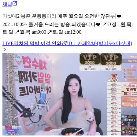
채널
마싯대2 봉준 운동동아리 매주 월요일 오전반 많관부!❤️
2021.10.05~ 즐거움 드리는 방송 되겠습니다❤️ 📌고정 - 월,목,
토,일 📍월,목 am9:00 📍토,일 am12:00
LIVE
김치찜 먹방 이걸 안와?💛D-1 카페알바[방미또x마싯대]