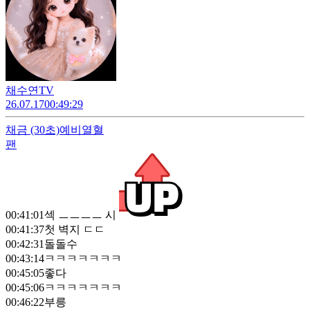
채수연TV
26.07.17
00:49:29
채금
(30초)
예비열혈
팬
00:41:01
섹 ㅡㅡㅡㅡ 시
00:41:37
첫 벽지 ㄷㄷ
00:42:31
돌돌수
00:43:14
ㅋㅋㅋㅋㅋㅋㅋ
00:45:05
좋다
00:45:06
ㅋㅋㅋㅋㅋㅋㅋ
00:46:22
부릉