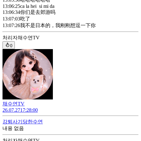
13:06:25
ca la hei si mi da
13:06:34
你们是去郊游吗
13:07:03
吃了
13:07:26
我不是日本的，我刚刚想逗一下你
처리자
채수연TV
0
채수연TV
26.07.27
17:28:00
강퇴
사기당한수연
내용 없음
처리자
채수연TV