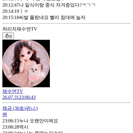
20:12:47
나 일식이랑 중식 자겨증있다?ㅋㄱㄱ
20:14:19
ㅣㅇ
20:15:18
씨발 몰랐네요 빨리 침대에 눕자
처리자
채수연TV
0
채수연TV
26.07.31
23:06:43
채금
(30초)
귀니:)
팬
23:06:15
누나 오랜만이에요
23:06:28
역시