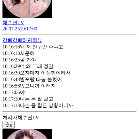
채수연TV
26.07.25
10:17:00
강퇴
강퇴하면퀵뷰
10:16:16
왜 저 친구만 주냐고
10:16:18
서운해
10:16:25
울 거야
10:16:29
너 왜 그래 정말
10:16:39
오자마자 이상형이라서
10:16:43
별포랑 따봉 눌렀어
10:16:56
없으니까 이러지
10:17:06
야
10:17:10
니는 돈 잘 벌고
10:17:13
나는 좀 힘든 상황이니까
처리자
채수연TV
0