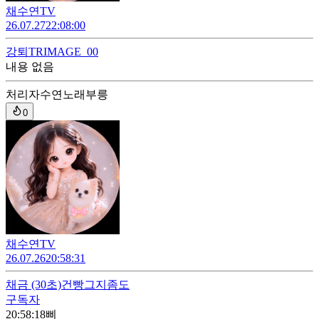
채수연TV
26.07.27
22:08:00
강퇴
TRIMAGE_00
내용 없음
처리자
수연노래부릉
0
채수연TV
26.07.26
20:58:31
채금
(30초)
건빵그지좀도
구독자
20:58:18
삐