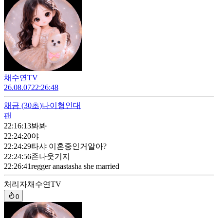
채수연TV
26.08.07
22:26:48
채금
(30초)
나이형인대
팬
22:16:13
봐봐
22:24:20
야
22:24:29
타샤 이혼중인거알아?
22:24:56
존나웃기지
22:26:41
regger anastasha she married
처리자
채수연TV
0