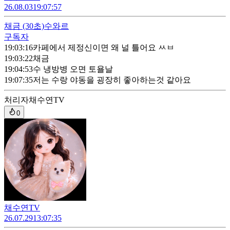
26.08.03
19:07:57
채금
(30초)
수와르
구독자
19:03:16
카페에서 제정신이면 왜 널 틀어요 ㅆㅂ
19:03:22
채금
19:04:53
수 냉방병 오면 토욜날
19:07:35
저는 수랑 야동을 굉장히 좋아하는것 같아요
처리자
채수연TV
0
채수연TV
26.07.29
13:07:35