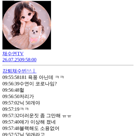
채수연TV
26.07.25
09:58:00
강퇴
채수빈^^ㅣ
09:55:58
181 욕풍 아닌데 ㅋㅋ
09:56:39
수연이 코로나임?
09:56:48
헐
09:56:50
저리가
09:57:02
닉 50개야
09:57:19
ㅋㅋ
09:57:32
더러운짓 좀 그만해 ㅠㅠ
09:57:40
애가 이상해 졌네
09:57:48
블랙해도 소용없어
09:57:57
닉 50개라고