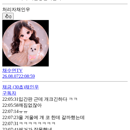
처리자
채인우
0
채수연TV
26.08.07
22:08:59
채금
(30초)
채인우
구독자
22:05:31
입간판 근데 개크긴하다 ㅋㅋ
22:05:58
깨짐없잖아
22:07:14
ㅠㅠ
22:07:23
올 겨울에 걔 코 한데 갈까했는데
22:07:31
ㅋㅋㅋㅋㅋㅋㅋㅋ
22:07:41
레거가 잘못했네