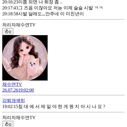
20:16:23
이쯤 되면 나 퇴장 좀 ..
20:17:43
그 즈음 이잖아요 저늗 이제 슬슬 시발 ㅋㅋ
20:18:58
시발 달래도,,,안주네 이 미친년이
처리자
채수연TV
0
채수연TV
26.07.26
19:02:00
강퇴
개섁히
19:02:15
침 대 에 서 제 일 야 한 게 뭔 지 아 시 나 요 ?
처리자
채수연TV
0