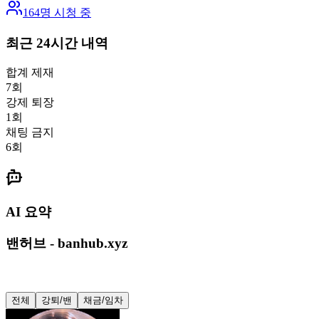
164
명 시청 중
최근 24시간 내역
합계 제재
7
회
강제 퇴장
1
회
채팅 금지
6
회
AI 요약
밴허브 - banhub.xyz
전체
강퇴/밴
채금/임차