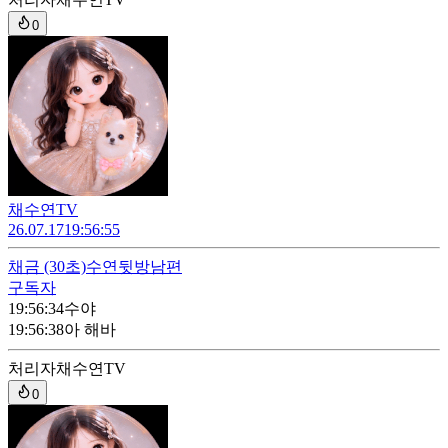
0
채수연TV
26.07.17
19:56:55
채금
(30초)
수연뒷방남편
구독자
19:56:34
수야
19:56:38
아 해바
처리자
채수연TV
0