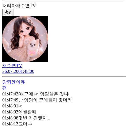
처리자
채수연TV
0
채수연TV
26.07.20
01:48:00
강퇴
윤이유
팬
01:47:42
야 근데 너 엉밑살은 잇냐
01:47:49
난 엉덩이 큰애들이 좋더라
01:48:01
너
01:48:03
엑셀할때
01:48:08
몇번 가긴햇지 ..
01:48:13
그머냐