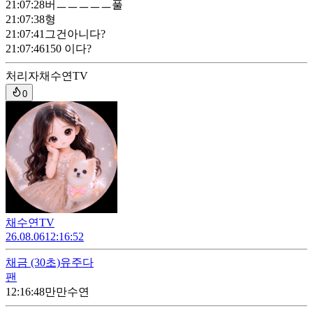
21:07:28
버ㅡㅡㅡㅡㅡ풀
21:07:38
형
21:07:41
그건아니다?
21:07:46
150 이다?
처리자
채수연TV
0
채수연TV
26.08.06
12:16:52
채금
(30초)
유주다
팬
12:16:48
만만수연