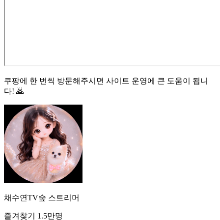
쿠팡에 한 번씩 방문해주시면 사이트 운영에 큰 도움이 됩니
다! 🙇
채수연TV
숲
스트리머
즐겨찾기
1.5만
명