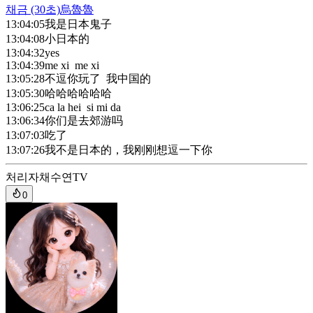
채금
(30초)
烏魯魯
13:04:05
我是日本鬼子
13:04:08
小日本的
13:04:32
yes
13:04:39
me xi me xi
13:05:28
不逗你玩了 我中国的
13:05:30
哈哈哈哈哈哈
13:06:25
ca la hei si mi da
13:06:34
你们是去郊游吗
13:07:03
吃了
13:07:26
我不是日本的，我刚刚想逗一下你
처리자
채수연TV
0