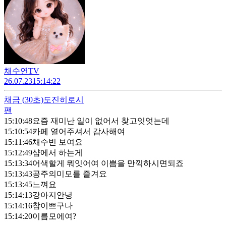
채수연TV
26.07.23
15:14:22
채금
(30초)
도진히로시
팬
15:10:48
요즘 재미난 일이 없어서 찾고잇엇는데
15:10:54
카페 열어주셔서 감사해여
15:11:46
채수빈 보여요
15:12:49
샵에서 하는게
15:13:34
어색할게 뭐잇어여 이쁨을 만끽하시면되죠
15:13:43
공주의미모를 즐겨요
15:13:45
느껴요
15:14:13
강아지안녕
15:14:16
참이쁘구나
15:14:20
이름모에여?