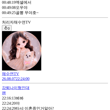
00:48:19
엑셀에서
00:49:08
오우야
00:49:25
골뽕 무야호~
처리자
채수연TV
0
채수연TV
26.08.07
22:24:00
강퇴
나이형인대
팬
22:16:13
봐봐
22:24:20
야
22:24:29
타샤 이혼중인거알아?