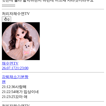
엇는데 졸라 발악하면서 하던데 어느새 사라졋더라구요
;;;;;;;;;;;;;;
처리자
채수연TV
0
채수연TV
26.07.17
21:23:00
강퇴
채소기분짱
팬
21:12:36
사랑해
21:22:54
애가 밉상이네
21:23:25
꼬마 애
처리자
채수연TV