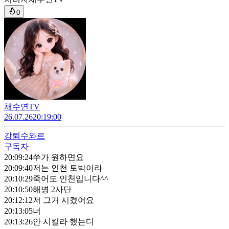
0
채수연TV
26.07.26
20:19:00
강퇴
수와르
구독자
20:09:24
쑤가 원하면요
20:09:40
저는 인천 토박이라
20:10:29
죽어도 인천입니다^^
20:10:50
해병 2사단
20:12:12
저 그거 시켰어요
20:13:05
너
20:13:26
안 시킬라 했는디