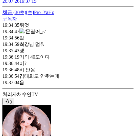
26.07.26
19:37:15
채금
(30초)
[쑤]Pro_YaHo
구독자
19:34:35
튀엇
19:34:47
19:34:56
앜
19:34:59
최강님 멈춰
19:35:43
땡
19:36:19
거의 40도이다
19:36:44
비?
19:36:48
비 안옴
19:36:54
김태희도 안왓는데
19:37:04
음
처리자
채수연TV
0