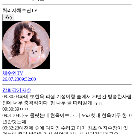
처리자
채수연TV
0
채수연TV
26.07.23
09:32:00
강퇴
감기자@
09:30:03
파비 뽀현욱 피셜 기성이형 숲에서 20년간 방송한사람
인데 너무 충격적이다 형 나두 곧 따라갈게 ㅠㅠ
09:30:39
ㅇㅇ
09:31:04
나도 몰랏는데 현욱이보다 더 오래햇대 현욱이두 한10
년간햇는데
09:32:23
예전에 숲에 디자인 수라고 아마 최초 여자수장이 잇