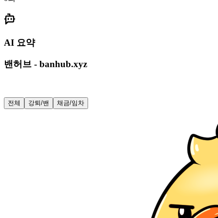
AI 요약
밴허브 - banhub.xyz
전체
강퇴/밴
채금/임차