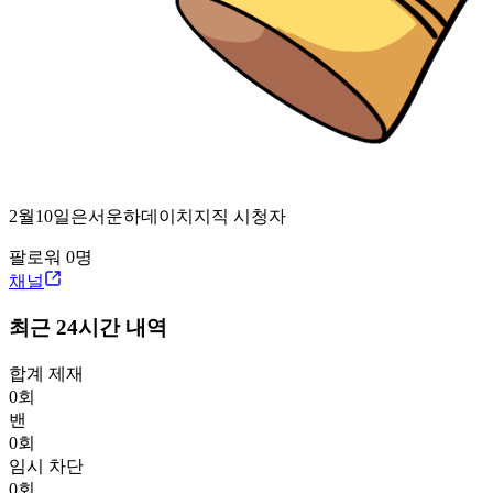
2월10일은서운하데이
치지직
시청자
팔로워
0
명
채널
최근 24시간 내역
합계 제재
0
회
밴
0
회
임시 차단
0
회