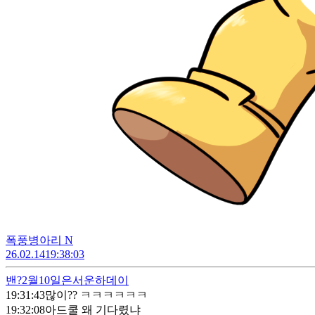
폭풍병아리 N
26.02.14
19:38:03
밴?
2월10일은서운하데이
19:31:43
많이?? ㅋㅋㅋㅋㅋㅋ
19:32:08
아드쿨 왜 기다렸냐