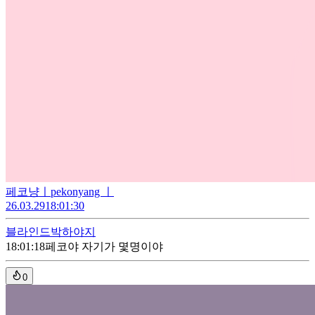
페코냥ㅣpekonyang ㅣ
26.03.29
18:01:30
블라인드
박하야지
18:01:18
페코야 자기가 몇명이야
0