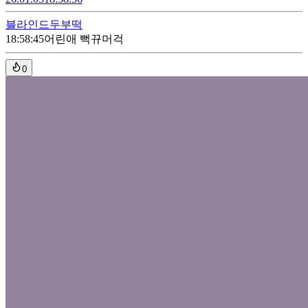
블라인드
두부떡
18:58:45
어린애 뻑뀨머걱
0