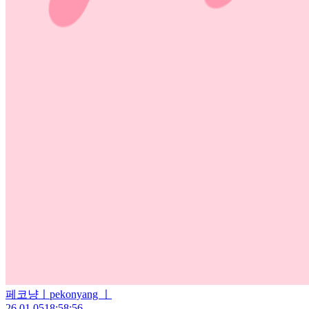
페코냥ㅣpekonyang ㅣ
26.01.05
18:58:56