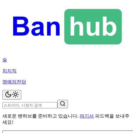
숲
치지직
명예의전당
새로운 밴허브를 준비하고 있습니다.
여기서
피드백을 보내주
세요!