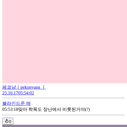
페코냥ㅣpekonyang ㅣ
25.10.17
05:54:02
블라인드
준 매
05:53:18
맞아 학폭도 장난에서 비롯된거야(?)
0