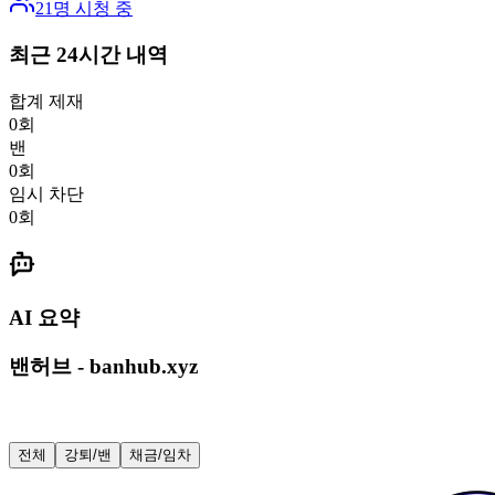
21
명 시청 중
최근 24시간 내역
합계 제재
0
회
밴
0
회
임시 차단
0
회
AI 요약
밴허브 - banhub.xyz
전체
강퇴/밴
채금/임차