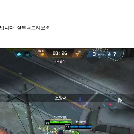
중인 립답입니다! 잘부탁드려요☺️