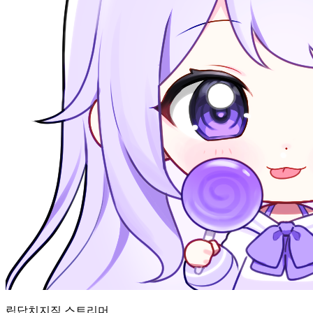
립답
치지직
스트리머