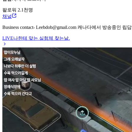
팔로워
2.1천
명
채널
Business contact- Leebdob@gmail.com 캐나다에서 방송
LIVE
나한테 맞는 실험체 찾는날.