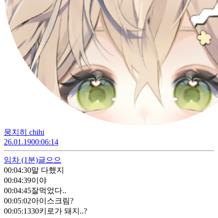
뭉치히 chihi
26.01.19
00:06:14
임차
(1분)
글으으
00:04:30
말 다했지
00:04:39
이야
00:04:45
잘먹었다..
00:05:02
아이스크림?
00:05:13
30키로가 돼지..?