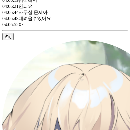
04:05:19
님착해서
04:05:21
안되요
04:05:44
사무실 문제아
04:05:48
데려올수있어요
04:05:52
아
0