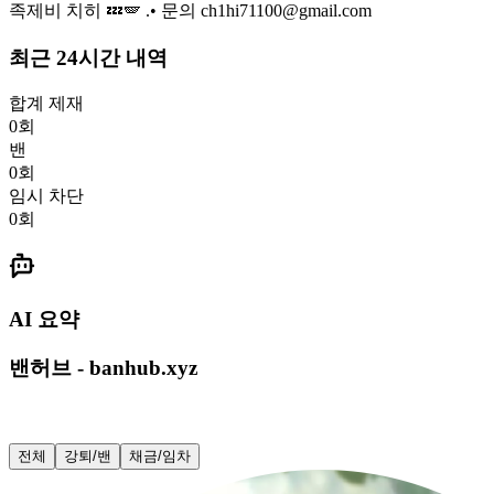
족제비 치히 💤🪽 .• 문의 ch1hi71100@gmail.com
최근 24시간 내역
합계 제재
0
회
밴
0
회
임시 차단
0
회
AI 요약
밴허브 - banhub.xyz
전체
강퇴/밴
채금/임차