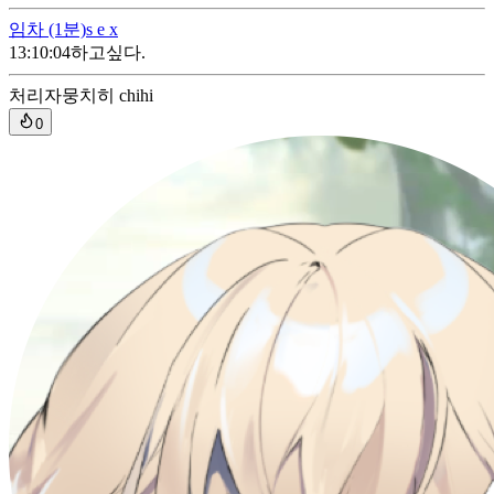
임차
(1분)
s e x
13:10:04
하고싶다.
처리자
뭉치히 chihi
0