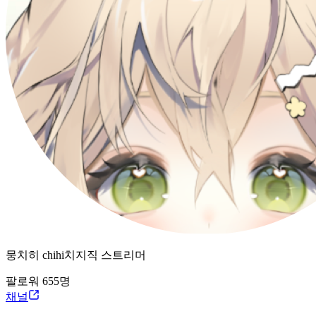
뭉치히 chihi
치지직
스트리머
팔로워
655
명
채널