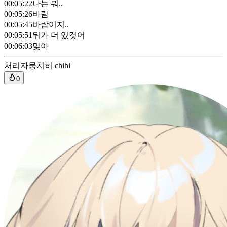
00:05:22
나는 뭐..
00:05:26
바람
00:05:45
바람이지..
00:05:51
뭐가 더 있것어
00:06:03
맞아
처리자
뭉치히 chihi
0