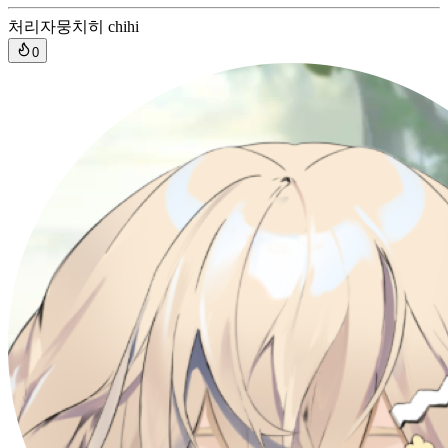
처리자
뭉치히 chihi
0