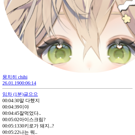
뭉치히 chihi
26.01.19
00:06:14
임차
(1분)
글으으
00:04:30
말 다했지
00:04:39
이야
00:04:45
잘먹었다..
00:05:02
아이스크림?
00:05:13
30키로가 돼지..?
00:05:22
나는 뭐..