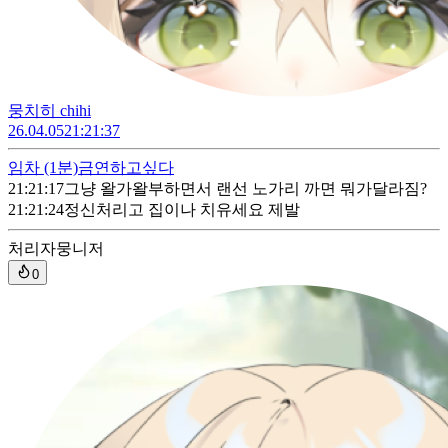
뭉치히 chihi
26.04.05
21:21:37
임차
(1분)
금연하고싶다
21:21:17
그냥 왈가왈부하면서 랜선 노가리 까면 뭐가달라짐?
21:21:24
정신처리고 집이나 치유세요 제발
처리자
뭉니저
0