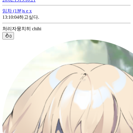
임차
(1분)
s e x
13:10:04
하고싶다.
처리자
뭉치히 chihi
0