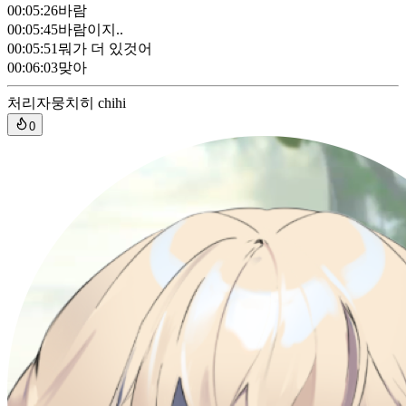
00:05:26
바람
00:05:45
바람이지..
00:05:51
뭐가 더 있것어
00:06:03
맞아
처리자
뭉치히 chihi
0