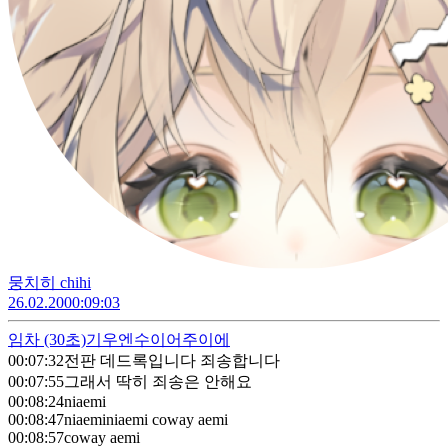
뭉치히 chihi
26.02.20
00:09:03
임차
(30초)
기우엔수이어주이에
00:07:32
전판 데드록입니다 죄송합니다
00:07:55
그래서 딱히 죄송은 안해요
00:08:24
niaemi
00:08:47
niaeminiaemi coway aemi
00:08:57
coway aemi