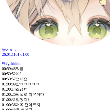
뭉치히 chihi
26.01.11
01:01:00
밴?
grhhhhh
00:59:48
뭐를
00:59:52
예?
00:59:57
언제요
01:00:09
앜ㅋㅋㅋㅋㅋ
01:00:14
조젾ㄷ
01:00:26
픽셀로 찍은거다
01:00:31
잘했지?
01:00:36
저쪽 팬아트지
01:00:48
음 밴이군