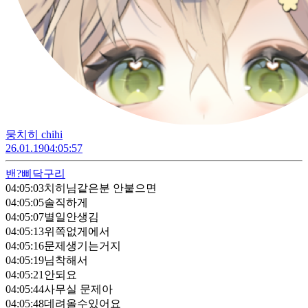
뭉치히 chihi
26.01.19
04:05:57
밴?
삐닥구리
04:05:03
치히님같은분 안붙으면
04:05:05
솔직하게
04:05:07
별일안생김
04:05:13
위쪽없게에서
04:05:16
문제생기는거지
04:05:19
님착해서
04:05:21
안되요
04:05:44
사무실 문제아
04:05:48
데려올수있어요