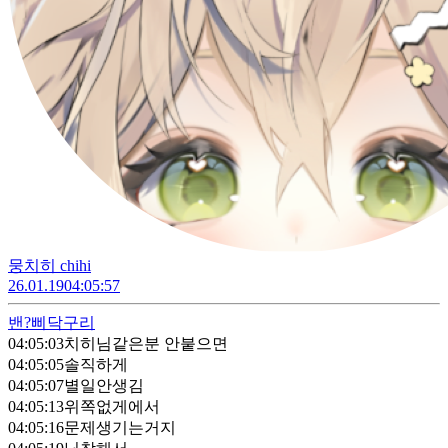
뭉치히 chihi
26.01.19
04:05:57
밴?
삐닥구리
04:05:03
치히님같은분 안붙으면
04:05:05
솔직하게
04:05:07
별일안생김
04:05:13
위쪽없게에서
04:05:16
문제생기는거지