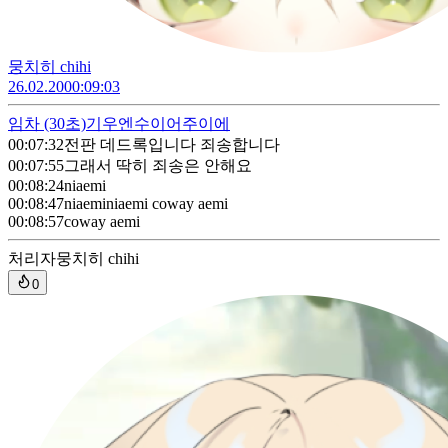
뭉치히 chihi
26.02.20
00:09:03
임차
(30초)
기우엔수이어주이에
00:07:32
전판 데드록입니다 죄송합니다
00:07:55
그래서 딱히 죄송은 안해요
00:08:24
niaemi
00:08:47
niaeminiaemi coway aemi
00:08:57
coway aemi
처리자
뭉치히 chihi
0