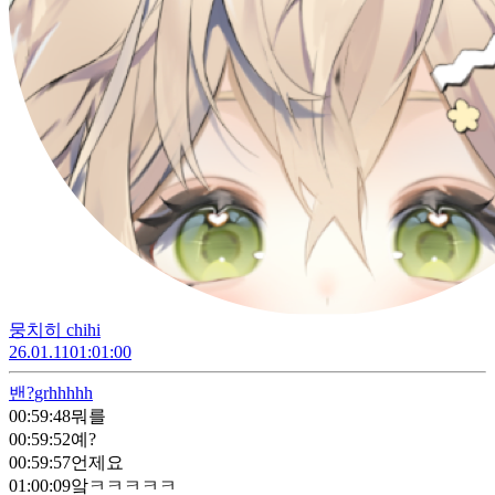
뭉치히 chihi
26.01.11
01:01:00
밴?
grhhhhh
00:59:48
뭐를
00:59:52
예?
00:59:57
언제요
01:00:09
앜ㅋㅋㅋㅋㅋ