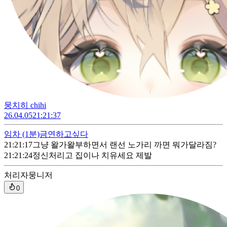
뭉치히 chihi
26.04.05
21:21:37
임차
(1분)
금연하고싶다
21:21:17
그냥 왈가왈부하면서 랜선 노가리 까면 뭐가달라짐?
21:21:24
정신처리고 집이나 치유세요 제발
처리자
뭉니저
0