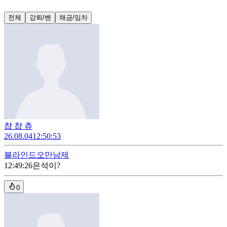
전체
강퇴/밴
채금/임차
챱 챱 츄
26.08.04
12:50:53
블라인드
오만남제
12:49:26
은석이?
0