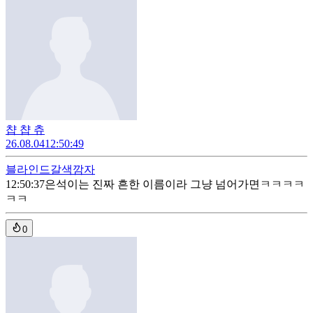
챱 챱 츄
26.08.04
12:50:49
블라인드
갈색깜자
12:50:37
은석이는 진짜 흔한 이름이라 그냥 넘어가면ㅋㅋㅋㅋ
ㅋㅋ
0