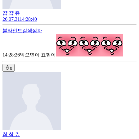
챱 챱 츄
26.07.31
14:28:40
블라인드
갈색깜자
14:28:26
익으면이 표현이
0
챱 챱 츄