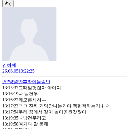
0
김하꺠
26.06.05
13:22:25
밴?
양념반후라이들럼반
13:15:37
그때말햇잖아 아이디
13:16:19
나 남건우
13:16:22
왜모른체하냐
13:17:23
ㅋㅋ 진짜 기억안나는거야 맥힌척하는거ㅑㅇ
13:17:54
우리 꿈에서 같이 놀이공원갓잖아
13:19:35
나남건우라고
13:19:58
여기다 말 못해