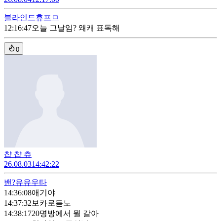
블라인드
휴프ㅁ
12:16:47
오늘 그날임? 왜캐 표독해
0
챱 챱 츄
26.08.03
14:42:22
밴?
유유우타
14:36:08
애기야
14:37:32
보카로듣노
14:38:17
20명방에서 뭘 갈아