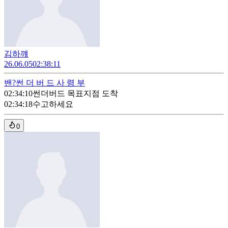
김하꺠
26.06.05
02:38:11
밴?
썬 더 버 드 사 령 부
02:34:10
썬더버드 목표지점 도착
02:34:18
수고하세요
0