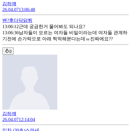
김하꺠
26.04.07
13:06:48
밴?
후다닥닭튀
13:06:12
근데 궁금한거 물어봐도 되나요?
13:06:36
남자들이 모르는 여자들 비밀이라는데 여자들 관계하
기전에 손가락으로 아래 찍먹해본다는데ㅠ진짜에요??
0
김하꺠
26.04.07
12:14:04
임차
(30초)
스까새