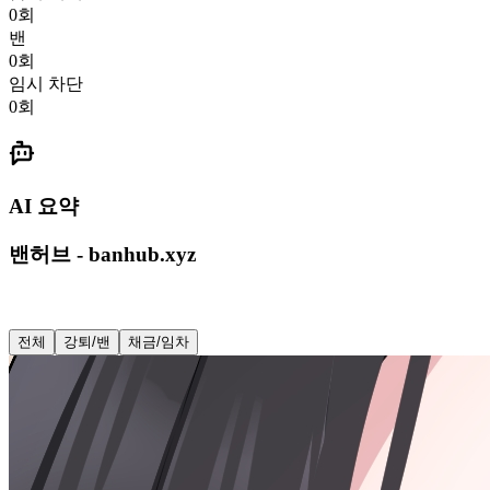
0
회
밴
0
회
임시 차단
0
회
AI 요약
밴허브 - banhub.xyz
전체
강퇴/밴
채금/임차