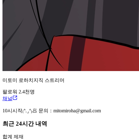
미토미 로하
치지직
스트리머
팔로워
2.4천
명
채널
10시시작₍ᐢ. ̫.ᐢ₎🥟 문의：mitomiroha@gmail.com
최근 24시간 내역
합계 제재